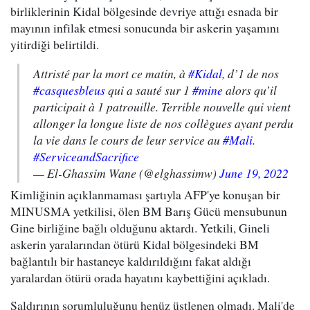
birliklerinin Kidal bölgesinde devriye attığı esnada bir
mayının infilak etmesi sonucunda bir askerin yaşamını
yitirdiği belirtildi.
Attristé par la mort ce matin, à
#Kidal
, d’1 de nos
#casquesbleus
qui a sauté sur 1
#mine
alors qu’il
participait à 1 patrouille. Terrible nouvelle qui vient
allonger la longue liste de nos collègues ayant perdu
la vie dans le cours de leur service au
#Mali
.
#ServiceandSacrifice
— El-Ghassim Wane (@elghassimw)
June 19, 2022
Kimliğinin açıklanmaması şartıyla AFP'ye konuşan bir
MINUSMA yetkilisi, ölen BM Barış Gücü mensubunun
Gine birliğine bağlı olduğunu aktardı. Yetkili, Gineli
askerin yaralarından ötürü Kidal bölgesindeki BM
bağlantılı bir hastaneye kaldırıldığını fakat aldığı
yaralardan ötürü orada hayatını kaybettiğini açıkladı.
Saldırının sorumluluğunu henüz üstlenen olmadı. Mali'de