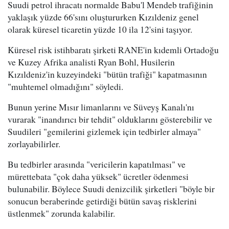
Suudi petrol ihracatı normalde Babu'l Mendeb trafiğinin
yaklaşık yüzde 66'sını oluştururken Kızıldeniz genel
olarak küresel ticaretin yüzde 10 ila 12'sini taşıyor.
Küresel risk istihbaratı şirketi RANE'in kıdemli Ortadoğu
ve Kuzey Afrika analisti Ryan Bohl, Husilerin
Kızıldeniz'in kuzeyindeki "bütün trafiği" kapatmasının
"muhtemel olmadığını" söyledi.
Bunun yerine Mısır limanlarını ve Süveyş Kanalı'nı
vurarak "inandırıcı bir tehdit" olduklarını gösterebilir ve
Suudileri "gemilerini gizlemek için tedbirler almaya"
zorlayabilirler.
Bu tedbirler arasında "vericilerin kapatılması" ve
mürettebata "çok daha yüksek" ücretler ödenmesi
bulunabilir. Böylece Suudi denizcilik şirketleri "böyle bir
sonucun beraberinde getirdiği bütün savaş risklerini
üstlenmek" zorunda kalabilir.