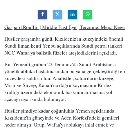
Gaspard Rouffin | Middle East Eye | Tercüme: Mepa News
Husiler çarşamba günü, Kızıldeniz'in kuzeyindeki önemli
Suudi liman kenti Yenbu açıklarında Suudi petrol tankeri
NCC Wafaa'ya balistik füzeler ateşlediklerini açıkladı.
Bu, Yemenli grubun 22 Temmuz'da Suudi Arabistan'a
yönelik abluka başlatmasından bu yana gerçekleştirdiği en
kuzeydeki saldırı oldu. Analistler, saldırıların kuzeye,
Mısır ve Süveyş Kanalı'na doğru kaymasının Körfez
krallığı üzerindeki ekonomik baskının artmasına yol
açacağı uyarısında bulunuyor.
Husiler şimdiye kadar çoğunlukla Yemen açıklarında,
Kızıldeniz'in güneyinde ve Aden Körfezi'ndeki gemileri
hedef almıştı. Grup, Wafaa'yı ablukayı ihlal etmek ve