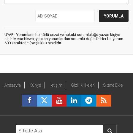
UYARI: Yorumların her türlü cezai ve hukuki sorumluluğu yazan kişiye
aittir. Mepa News, yapılan yorumlardan sorumlu değildir. Her bir yorum
600 karakterle (boşluklu) sınırlıdır.
Anasayfa
Künye
İletişim
Gizlilik İlkeleri
Sitene Ekle