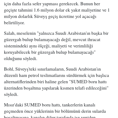
için daha fazla sefer yapması gerekecek. Bunun her
geçişte tahmini 1.6 milyon dolar ek yakıt maliyetine ve 1
milyon dolarlık Süveyş geçiş ücretine yol açacağı
belirtiliyor.
Salah, meselenin "yalnızca Suudi Arabistan'ın başka bir
güzergah bulup bulamayacağı değil, mevcut ihracat
sistemindeki aynı ölçeği, maliyeti ve verimliliği
koruyabilecek bir güzergah bulup bulamayacağı"
olduğunu söyledi.
Bohl, Süveyş'teki sınırlamaların, Suudi Arabistan'ın
düzenli ham petrol teslimatlarını sürdürmek için başlıca
alternatiflerinden biri haline gelen "SUMED boru hattı
üzerinden boşaltma yapılarak kısmen telafi edileceğini"
söyledi.
Mısır'daki SUMED boru hattı, tankerlerin kanalı
geçmeden önce yüklerinin bir bölümünü derin sularda
boşaltmasına, kanalın diğer tarafında ise yeniden