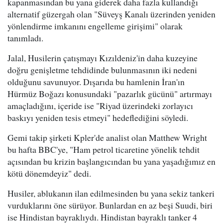
kapanmasından bu yana giderek daha fazla kullandığı
alternatif güzergah olan "Süveyş Kanalı üzerinden yeniden
yönlendirme imkanını engelleme girişimi" olarak
tanımladı.
Jalal, Husilerin çatışmayı Kızıldeniz'in daha kuzeyine
doğru genişletme tehdidinde bulunmasının iki nedeni
olduğunu savunuyor. Dışarıda bu hamlenin İran'ın
Hürmüz Boğazı konusundaki "pazarlık gücünü" artırmayı
amaçladığını, içeride ise "Riyad üzerindeki zorlayıcı
baskıyı yeniden tesis etmeyi" hedeflediğini söyledi.
Gemi takip şirketi Kpler'de analist olan Matthew Wright
bu hafta BBC'ye, "Ham petrol ticaretine yönelik tehdit
açısından bu krizin başlangıcından bu yana yaşadığımız en
kötü dönemdeyiz" dedi.
Husiler, ablukanın ilan edilmesinden bu yana sekiz tankeri
vurduklarını öne sürüyor. Bunlardan en az beşi Suudi, biri
ise Hindistan bayraklıydı. Hindistan bayraklı tanker 4