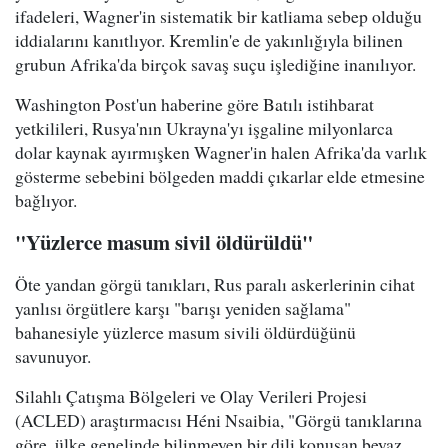
ifadeleri, Wagner'in sistematik bir katliama sebep olduğu
iddialarını kanıtlıyor. Kremlin'e de yakınlığıyla bilinen
grubun Afrika'da birçok savaş suçu işlediğine inanılıyor.
Washington Post'un haberine göre Batılı istihbarat
yetkilileri, Rusya'nın Ukrayna'yı işgaline milyonlarca
dolar kaynak ayırmışken Wagner'in halen Afrika'da varlık
gösterme sebebini bölgeden maddi çıkarlar elde etmesine
bağlıyor.
"Yüzlerce masum sivil öldürüldü"
Öte yandan görgü tanıkları, Rus paralı askerlerinin cihat
yanlısı örgütlere karşı "barışı yeniden sağlama"
bahanesiyle yüzlerce masum sivili öldürdüğünü
savunuyor.
Silahlı Çatışma Bölgeleri ve Olay Verileri Projesi
(ACLED) araştırmacısı Héni Nsaibia, "Görgü tanıklarına
göre, ülke genelinde bilinmeyen bir dili konuşan beyaz