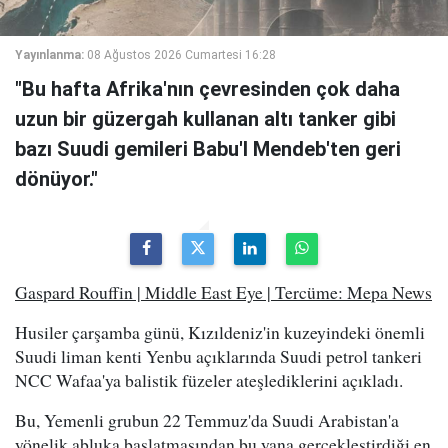
Yayınlanma:
08 Ağustos 2026 Cumartesi 16:28
"Bu hafta Afrika'nın çevresinden çok daha
uzun bir güzergah kullanan altı tanker gibi
bazı Suudi gemileri Babu'l Mendeb'ten geri
dönüyor."
Gaspard Rouffin | Middle East Eye | Tercüme: Mepa News
Husiler çarşamba günü, Kızıldeniz'in kuzeyindeki önemli
Suudi liman kenti Yenbu açıklarında Suudi petrol tankeri
NCC Wafaa'ya balistik füzeler ateşlediklerini açıkladı.
Bu, Yemenli grubun 22 Temmuz'da Suudi Arabistan'a
yönelik abluka başlatmasından bu yana gerçekleştirdiği en