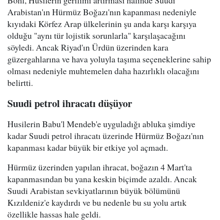
Bohl, Husilerin gerilimi artırması halinde Suudi
Arabistan'ın Hürmüz Boğazı'nın kapanması nedeniyle
kıyıdaki Körfez Arap ülkelerinin şu anda karşı karşıya
olduğu "aynı tür lojistik sorunlarla" karşılaşacağını
söyledi. Ancak Riyad'ın Ürdün üzerinden kara
güzergahlarına ve hava yoluyla taşıma seçeneklerine sahip
olması nedeniyle muhtemelen daha hazırlıklı olacağını
belirtti.
Suudi petrol ihracatı düşüyor
Husilerin Babu'l Mendeb'e uyguladığı abluka şimdiye
kadar Suudi petrol ihracatı üzerinde Hürmüz Boğazı'nın
kapanması kadar büyük bir etkiye yol açmadı.
Hürmüz üzerinden yapılan ihracat, boğazın 4 Mart'ta
kapanmasından bu yana keskin biçimde azaldı. Ancak
Suudi Arabistan sevkiyatlarının büyük bölümünü
Kızıldeniz'e kaydırdı ve bu nedenle bu su yolu artık
özellikle hassas hale geldi.