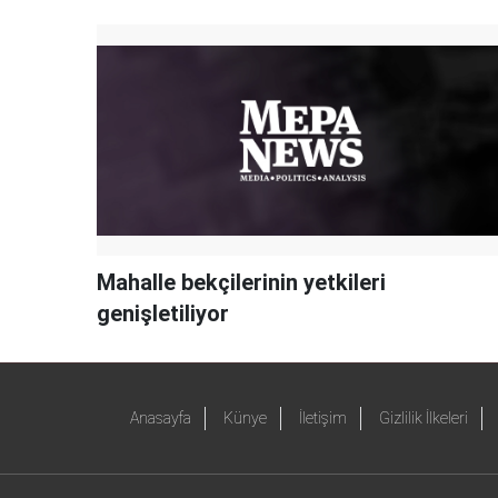
Mahalle bekçilerinin yetkileri
genişletiliyor
Anasayfa
Künye
İletişim
Gizlilik İlkeleri