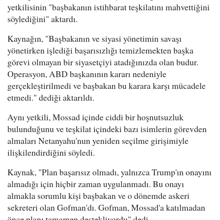
yetkilisinin "başbakanın istihbarat teşkilatını mahvettiğini
söylediğini" aktardı.
Kaynağın, "Başbakanın ve siyasi yönetimin savaşı
yönetirken işlediği başarısızlığı temizlemekten başka
görevi olmayan bir siyasetçiyi atadığınızda olan budur.
Operasyon, ABD başkanının kararı nedeniyle
gerçekleştirilmedi ve başbakan bu karara karşı mücadele
etmedi." dediği aktarıldı.
Aynı yetkili, Mossad içinde ciddi bir hoşnutsuzluk
bulunduğunu ve teşkilat içindeki bazı isimlerin görevden
almaları Netanyahu'nun yeniden seçilme girişimiyle
ilişkilendirdiğini söyledi.
Kaynak, "Plan başarısız olmadı, yalnızca Trump'ın onayını
almadığı için hiçbir zaman uygulanmadı. Bu onayı
almakla sorumlu kişi başbakan ve o dönemde askeri
sekreteri olan Gofman'dı. Gofman, Mossad'a katılmadan
önce planı tamamen destekliyordu" dedi.