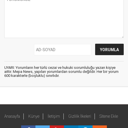
UYARI: Yorumların her türlü cezai ve hukuki sorumluluğu yazan kişiye
aittir. Mepa News, yapılan yorumlardan sorumlu değildir. Her bir yorum
600 karakterle (boşluklu) sınırlıdır.
Anasayfa
Künye
İletişim
Gizlilik İlkeleri
Sitene Ekle