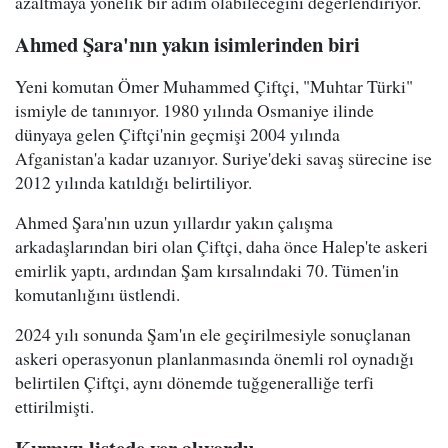
azaltmaya yönelik bir adım olabileceğini değerlendiriyor.
Ahmed Şara'nın yakın isimlerinden biri
Yeni komutan Ömer Muhammed Çiftçi, "Muhtar Türki"
ismiyle de tanınıyor. 1980 yılında Osmaniye ilinde
dünyaya gelen Çiftçi'nin geçmişi 2004 yılında
Afganistan'a kadar uzanıyor. Suriye'deki savaş sürecine ise
2012 yılında katıldığı belirtiliyor.
Ahmed Şara'nın uzun yıllardır yakın çalışma
arkadaşlarından biri olan Çiftçi, daha önce Halep'te askeri
emirlik yaptı, ardından Şam kırsalındaki 70. Tümen'in
komutanlığını üstlendi.
2024 yılı sonunda Şam'ın ele geçirilmesiyle sonuçlanan
askeri operasyonun planlanmasında önemli rol oynadığı
belirtilen Çiftçi, aynı dönemde tuğgeneralliğe terfi
ettirilmişti.
Kırmızı listede yer alıyordu