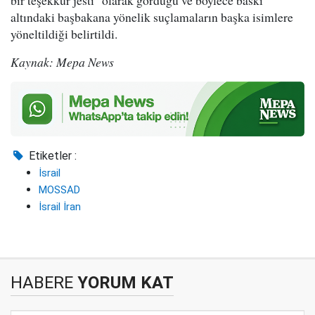
bir teşekkür jesti" olarak gördüğü ve böylece baskı
altındaki başbakana yönelik suçlamaların başka isimlere
yöneltildiği belirtildi.
Kaynak: Mepa News
Etiketler :
İsrail
MOSSAD
İsrail İran
HABERE
YORUM KAT