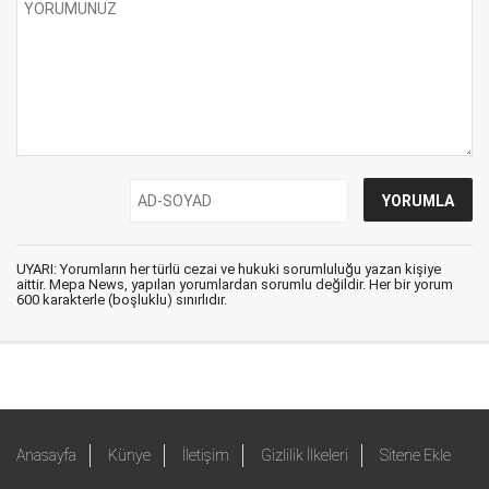
UYARI: Yorumların her türlü cezai ve hukuki sorumluluğu yazan kişiye
aittir. Mepa News, yapılan yorumlardan sorumlu değildir. Her bir yorum
600 karakterle (boşluklu) sınırlıdır.
Anasayfa
Künye
İletişim
Gizlilik İlkeleri
Sitene Ekle