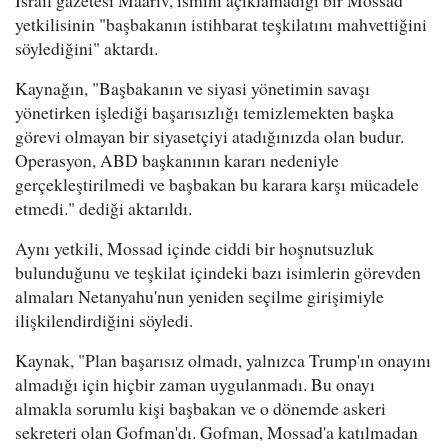
İsrail gazetesi Maariv, ismini açıklamadığı bir Mossad
yetkilisinin "başbakanın istihbarat teşkilatını mahvettiğini
söylediğini" aktardı.
Kaynağın, "Başbakanın ve siyasi yönetimin savaşı
yönetirken işlediği başarısızlığı temizlemekten başka
görevi olmayan bir siyasetçiyi atadığınızda olan budur.
Operasyon, ABD başkanının kararı nedeniyle
gerçekleştirilmedi ve başbakan bu karara karşı mücadele
etmedi." dediği aktarıldı.
Aynı yetkili, Mossad içinde ciddi bir hoşnutsuzluk
bulunduğunu ve teşkilat içindeki bazı isimlerin görevden
almaları Netanyahu'nun yeniden seçilme girişimiyle
ilişkilendirdiğini söyledi.
Kaynak, "Plan başarısız olmadı, yalnızca Trump'ın onayını
almadığı için hiçbir zaman uygulanmadı. Bu onayı
almakla sorumlu kişi başbakan ve o dönemde askeri
sekreteri olan Gofman'dı. Gofman, Mossad'a katılmadan