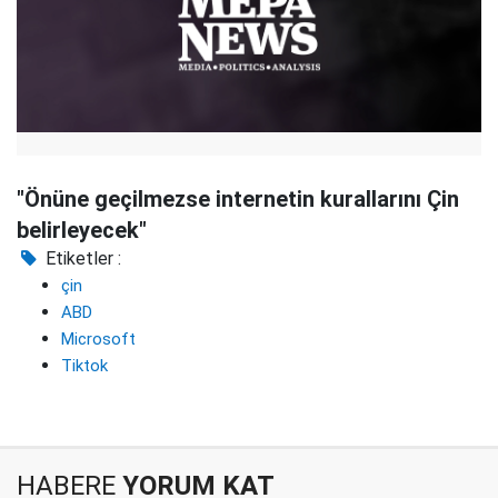
"Önüne geçilmezse internetin kurallarını Çin
belirleyecek"
Etiketler :
çin
ABD
Microsoft
Tiktok
HABERE
YORUM KAT