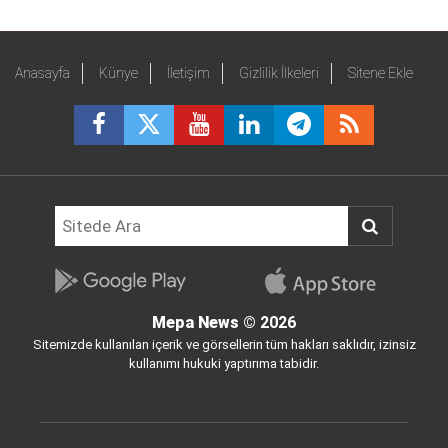
Anasayfa
Künye
İletişim
Gizlilik İlkeleri
Sitene Ekle
Mepa News
© 2026
Sitemizde kullanılan içerik ve görsellerin tüm hakları saklıdır, izinsiz
kullanımı hukuki yaptırıma tabidir.