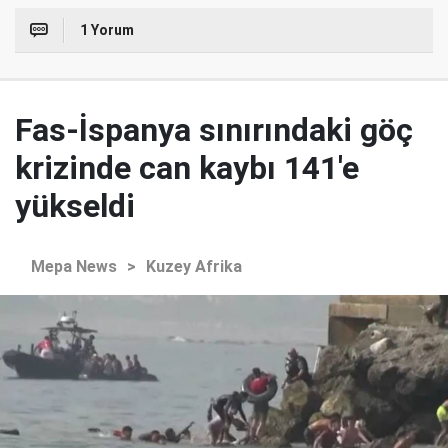
1 Yorum
Fas-İspanya sınırındaki göç
krizinde can kaybı 141'e
yükseldi
Mepa News
>
Kuzey Afrika