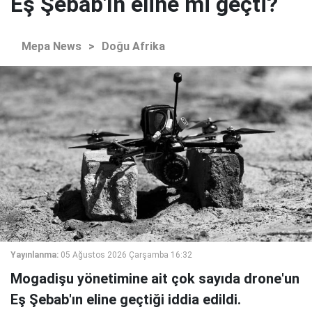
Eş Şebab'ın eline mi geçti?
Mepa News
>
Doğu Afrika
Yayınlanma:
05 Ağustos 2026 Çarşamba 16:32
Mogadişu yönetimine ait çok sayıda drone'un
Eş Şebab'ın eline geçtiği iddia edildi.