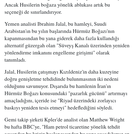
Ancak Husilerin boğaza yönelik ablukası artık bu
seçeneği de sınırlandırıyor.
Yemen analisti Ibrahim Jalal, bu hamleyi, Suudi
Arabistan'ın bu yılın başlarında Hürmüz Boğazı'nın
kapanmasından bu yana giderek daha fazla kullandığı
alternatif güzergah olan "Süveyş Kanalı üzerinden yeniden
yönlendirme imkanını engelleme girişimi" olarak
tanımladı.
Jalal, Husilerin çatışmayı Kızıldeniz'in daha kuzeyine
doğru genişletme tehdidinde bulunmasının iki nedeni
olduğunu savunuyor. Dışarıda bu hamlenin İran'ın
Hürmüz Boğazı konusundaki "pazarlık gücünü" artırmayı
amaçladığını, içeride ise "Riyad üzerindeki zorlayıcı
baskıyı yeniden tesis etmeyi" hedeflediğini söyledi.
Gemi takip şirketi Kpler'de analist olan Matthew Wright
bu hafta BBC'ye, "Ham petrol ticaretine yönelik tehdit
açısından bu krizin başlangıcından bu yana yaşadığımız en