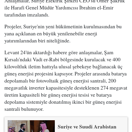
Anlaşmalar, Suriye Elektrik Şirketi CEO'su Ömer Şakruk
ile Harafi Genel Müdür Yardımcısı İbrahim el-Emir
tarafından imzalandı.
Projeler, Suriye'nin yeni hükümetinin kurulmasından bu
yana açıklanan en büyük yenilenebilir enerji
yatırımlarından biri niteliğinde.
Levant 24'ün aktardığı habere göre anlaşmalar, Şam
Kırsalı'ndaki Vadi er-Rabi bölgesinde kurulacak ve 400
kilovoltluk iletim hattıyla ulusal şebekeye bağlanacak üç
güneş enerjisi projesini kapsıyor. Projeler arasında batarya
depolamalı bir fotovoltaik güneş enerjisi santrali, 200
megavatlık inverter kapasitesiyle desteklenen 274 megavat
üretim kapasiteli bir güneş enerjisi tesisi ve batarya
depolama sistemiyle donatılmış ikinci bir güneş enerjisi
santrali bulunuyor.
Suriye ve Suudi Arabistan