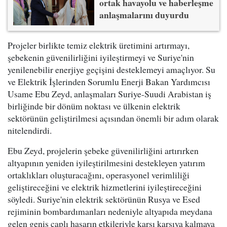
ortak havayolu ve haberleşme
anlaşmalarını duyurdu
Projeler birlikte temiz elektrik üretimini artırmayı,
şebekenin güvenilirliğini iyileştirmeyi ve Suriye'nin
yenilenebilir enerjiye geçişini desteklemeyi amaçlıyor. Su
ve Elektrik İşlerinden Sorumlu Enerji Bakan Yardımcısı
Usame Ebu Zeyd, anlaşmaları Suriye-Suudi Arabistan iş
birliğinde bir dönüm noktası ve ülkenin elektrik
sektörünün geliştirilmesi açısından önemli bir adım olarak
nitelendirdi.
Ebu Zeyd, projelerin şebeke güvenilirliğini artırırken
altyapının yeniden iyileştirilmesini destekleyen yatırım
ortaklıkları oluşturacağını, operasyonel verimliliği
geliştireceğini ve elektrik hizmetlerini iyileştireceğini
söyledi. Suriye'nin elektrik sektörünün Rusya ve Esed
rejiminin bombardımanları nedeniyle altyapıda meydana
gelen geniş çaplı hasarın etkileriyle karşı karşıya kalmaya