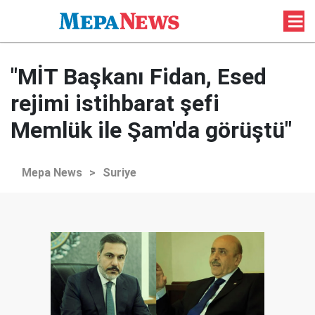
"MİT Başkanı Fidan, Esed
rejimi istihbarat şefi
Memlük ile Şam'da görüştü"
Mepa News
>
Suriye