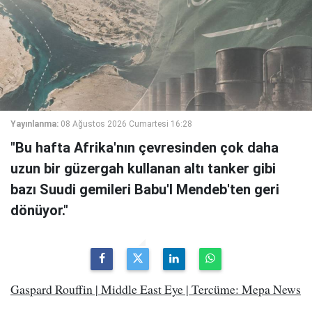
Yayınlanma:
08 Ağustos 2026 Cumartesi 16:28
"Bu hafta Afrika'nın çevresinden çok daha
uzun bir güzergah kullanan altı tanker gibi
bazı Suudi gemileri Babu'l Mendeb'ten geri
dönüyor."
Gaspard Rouffin | Middle East Eye | Tercüme: Mepa News