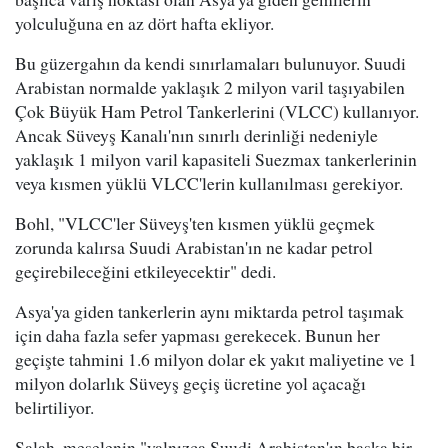
yolculuğuna en az dört hafta ekliyor.
Bu güzergahın da kendi sınırlamaları bulunuyor. Suudi
Arabistan normalde yaklaşık 2 milyon varil taşıyabilen
Çok Büyük Ham Petrol Tankerlerini (VLCC) kullanıyor.
Ancak Süveyş Kanalı'nın sınırlı derinliği nedeniyle
yaklaşık 1 milyon varil kapasiteli Suezmax tankerlerinin
veya kısmen yüklü VLCC'lerin kullanılması gerekiyor.
Bohl, "VLCC'ler Süveyş'ten kısmen yüklü geçmek
zorunda kalırsa Suudi Arabistan'ın ne kadar petrol
geçirebileceğini etkileyecektir" dedi.
Asya'ya giden tankerlerin aynı miktarda petrol taşımak
için daha fazla sefer yapması gerekecek. Bunun her
geçişte tahmini 1.6 milyon dolar ek yakıt maliyetine ve 1
milyon dolarlık Süveyş geçiş ücretine yol açacağı
belirtiliyor.
Salah, meselenin "yalnızca Suudi Arabistan'ın başka bir