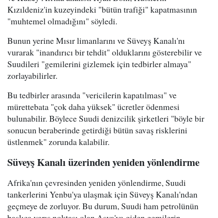
Kızıldeniz'in kuzeyindeki "bütün trafiği" kapatmasının
"muhtemel olmadığını" söyledi.
Bunun yerine Mısır limanlarını ve Süveyş Kanalı'nı
vurarak "inandırıcı bir tehdit" olduklarını gösterebilir ve
Suudileri "gemilerini gizlemek için tedbirler almaya"
zorlayabilirler.
Bu tedbirler arasında "vericilerin kapatılması" ve
mürettebata "çok daha yüksek" ücretler ödenmesi
bulunabilir. Böylece Suudi denizcilik şirketleri "böyle bir
sonucun beraberinde getirdiği bütün savaş risklerini
üstlenmek" zorunda kalabilir.
Süveyş Kanalı üzerinden yeniden yönlendirme
Afrika'nın çevresinden yeniden yönlendirme, Suudi
tankerlerini Yenbu'ya ulaşmak için Süveyş Kanalı'ndan
geçmeye de zorluyor. Bu durum, Suudi ham petrolünün
başlıca varış noktası olan Asya'ya giden gemilerin