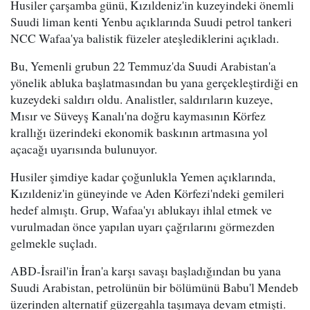
Husiler çarşamba günü, Kızıldeniz'in kuzeyindeki önemli
Suudi liman kenti Yenbu açıklarında Suudi petrol tankeri
NCC Wafaa'ya balistik füzeler ateşlediklerini açıkladı.
Bu, Yemenli grubun 22 Temmuz'da Suudi Arabistan'a
yönelik abluka başlatmasından bu yana gerçekleştirdiği en
kuzeydeki saldırı oldu. Analistler, saldırıların kuzeye,
Mısır ve Süveyş Kanalı'na doğru kaymasının Körfez
krallığı üzerindeki ekonomik baskının artmasına yol
açacağı uyarısında bulunuyor.
Husiler şimdiye kadar çoğunlukla Yemen açıklarında,
Kızıldeniz'in güneyinde ve Aden Körfezi'ndeki gemileri
hedef almıştı. Grup, Wafaa'yı ablukayı ihlal etmek ve
vurulmadan önce yapılan uyarı çağrılarını görmezden
gelmekle suçladı.
ABD-İsrail'in İran'a karşı savaşı başladığından bu yana
Suudi Arabistan, petrolünün bir bölümünü Babu'l Mendeb
üzerinden alternatif güzergahla taşımaya devam etmişti.