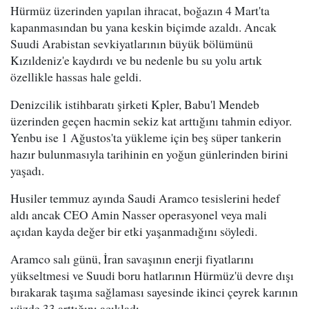
Hürmüz üzerinden yapılan ihracat, boğazın 4 Mart'ta
kapanmasından bu yana keskin biçimde azaldı. Ancak
Suudi Arabistan sevkiyatlarının büyük bölümünü
Kızıldeniz'e kaydırdı ve bu nedenle bu su yolu artık
özellikle hassas hale geldi.
Denizcilik istihbaratı şirketi Kpler, Babu'l Mendeb
üzerinden geçen hacmin sekiz kat arttığını tahmin ediyor.
Yenbu ise 1 Ağustos'ta yükleme için beş süper tankerin
hazır bulunmasıyla tarihinin en yoğun günlerinden birini
yaşadı.
Husiler temmuz ayında Saudi Aramco tesislerini hedef
aldı ancak CEO Amin Nasser operasyonel veya mali
açıdan kayda değer bir etki yaşanmadığını söyledi.
Aramco salı günü, İran savaşının enerji fiyatlarını
yükseltmesi ve Suudi boru hatlarının Hürmüz'ü devre dışı
bırakarak taşıma sağlaması sayesinde ikinci çeyrek karının
yüzde 33 arttığını açıkladı.