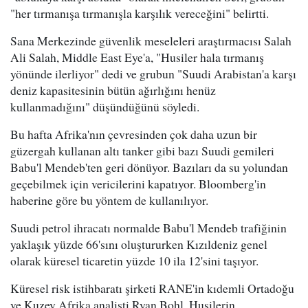
"her tırmanışa tırmanışla karşılık vereceğini" belirtti.
Sana Merkezinde güvenlik meseleleri araştırmacısı Salah
Ali Salah, Middle East Eye'a, "Husiler hala tırmanış
yönünde ilerliyor" dedi ve grubun "Suudi Arabistan'a karşı
deniz kapasitesinin bütün ağırlığını henüz
kullanmadığını" düşündüğünü söyledi.
Bu hafta Afrika'nın çevresinden çok daha uzun bir
güzergah kullanan altı tanker gibi bazı Suudi gemileri
Babu'l Mendeb'ten geri dönüyor. Bazıları da su yolundan
geçebilmek için vericilerini kapatıyor. Bloomberg'in
haberine göre bu yöntem de kullanılıyor.
Suudi petrol ihracatı normalde Babu'l Mendeb trafiğinin
yaklaşık yüzde 66'sını oluştururken Kızıldeniz genel
olarak küresel ticaretin yüzde 10 ila 12'sini taşıyor.
Küresel risk istihbaratı şirketi RANE'in kıdemli Ortadoğu
ve Kuzey Afrika analisti Ryan Bohl, Husilerin