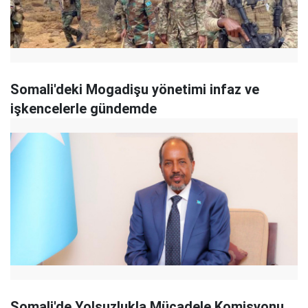
Somali'deki Mogadişu yönetimi infaz ve
işkencelerle gündemde
Somali'de Yolsuzlukla Mücadele Komisyonu