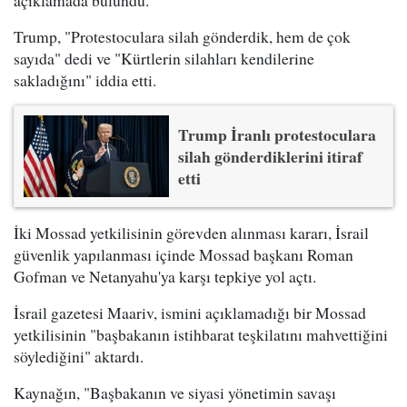
açıklamada bulundu.
Trump, "Protestoculara silah gönderdik, hem de çok
sayıda" dedi ve "Kürtlerin silahları kendilerine
sakladığını" iddia etti.
Trump İranlı protestoculara
silah gönderdiklerini itiraf
etti
İki Mossad yetkilisinin görevden alınması kararı, İsrail
güvenlik yapılanması içinde Mossad başkanı Roman
Gofman ve Netanyahu'ya karşı tepkiye yol açtı.
İsrail gazetesi Maariv, ismini açıklamadığı bir Mossad
yetkilisinin "başbakanın istihbarat teşkilatını mahvettiğini
söylediğini" aktardı.
Kaynağın, "Başbakanın ve siyasi yönetimin savaşı