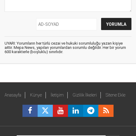
UYARI: Yorumların her türlü cezai ve hukuki sorumluluğu yazan kişiye
aittir. Mepa News, yapılan yorumlardan sorumlu değildir. Her bir yorum
600 karakterle (boşluklu) sınırlıdır.
Anasayfa
Künye
İletişim
Gizlilik İlkeleri
Sitene Ekle