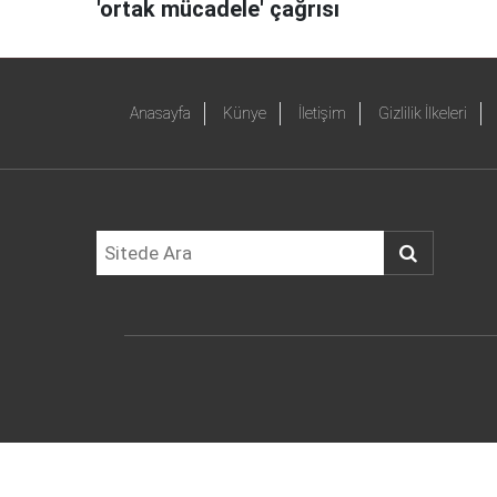
'ortak mücadele' çağrısı
Anasayfa
Künye
İletişim
Gizlilik İlkeleri