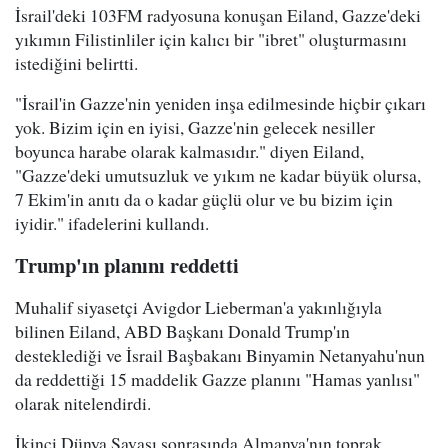
İsrail'deki 103FM radyosuna konuşan Eiland, Gazze'deki
yıkımın Filistinliler için kalıcı bir "ibret" oluşturmasını
istediğini belirtti.
"İsrail'in Gazze'nin yeniden inşa edilmesinde hiçbir çıkarı
yok. Bizim için en iyisi, Gazze'nin gelecek nesiller
boyunca harabe olarak kalmasıdır." diyen Eiland,
"Gazze'deki umutsuzluk ve yıkım ne kadar büyük olursa,
7 Ekim'in anıtı da o kadar güçlü olur ve bu bizim için
iyidir." ifadelerini kullandı.
Trump'ın planını reddetti
Muhalif siyasetçi Avigdor Lieberman'a yakınlığıyla
bilinen Eiland, ABD Başkanı Donald Trump'ın
desteklediği ve İsrail Başbakanı Binyamin Netanyahu'nun
da reddettiği 15 maddelik Gazze planını "Hamas yanlısı"
olarak nitelendirdi.
İkinci Dünya Savaşı sonrasında Almanya'nın toprak