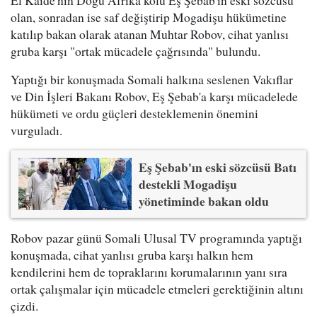
El Kaide'nin Doğu Afrika kolu Eş Şebab'ın eski sözcüsü
olan, sonradan ise saf değiştirip Mogadişu hükümetine
katılıp bakan olarak atanan
Muhtar Robov
, cihat yanlısı
gruba karşı "ortak mücadele çağrısında" bulundu.
Yaptığı bir konuşmada Somali halkına seslenen
Vakıflar
ve Din İşleri Bakanı
Robov, Eş Şebab'a karşı mücadelede
hükümeti ve ordu güçleri desteklemenin önemini
vurguladı.
Eş Şebab'ın eski sözcüsü Batı
destekli Mogadişu
yönetiminde bakan oldu
Robov pazar günü Somali Ulusal TV programında yaptığı
konuşmada, cihat yanlısı gruba karşı halkın hem
kendilerini hem de topraklarını korumalarının yanı sıra
ortak çalışmalar için mücadele etmeleri gerektiğinin altını
çizdi.