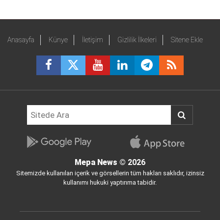
Anasayfa
Künye
İletişim
Gizlilik İlkeleri
Sitene Ekle
Mepa News
© 2026
Sitemizde kullanılan içerik ve görsellerin tüm hakları saklıdır, izinsiz
kullanımı hukuki yaptırıma tabidir.