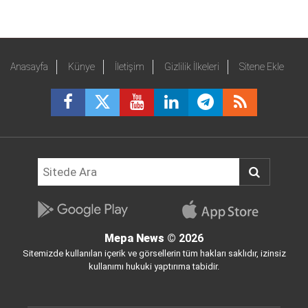
Anasayfa
Künye
İletişim
Gizlilik İlkeleri
Sitene Ekle
Mepa News
© 2026
Sitemizde kullanılan içerik ve görsellerin tüm hakları saklıdır, izinsiz
kullanımı hukuki yaptırıma tabidir.