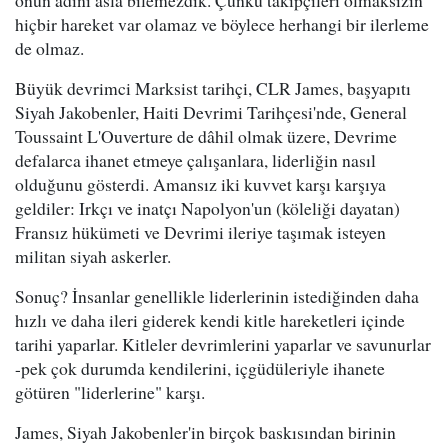
onun adını asla bilemezdik. Çünkü takipçileri olmaksızın
hiçbir hareket var olamaz ve böylece herhangi bir ilerleme
de olmaz.
Büyük devrimci Marksist tarihçi, CLR James, başyapıtı
Siyah Jakobenler, Haiti Devrimi Tarihçesi'nde, General
Toussaint L'Ouverture de dâhil olmak üzere, Devrime
defalarca ihanet etmeye çalışanlara, liderliğin nasıl
olduğunu gösterdi. Amansız iki kuvvet karşı karşıya
geldiler: Irkçı ve inatçı Napolyon'un (köleliği dayatan)
Fransız hükümeti ve Devrimi ileriye taşımak isteyen
militan siyah askerler.
Sonuç? İnsanlar genellikle liderlerinin istediğinden daha
hızlı ve daha ileri giderek kendi kitle hareketleri içinde
tarihi yaparlar. Kitleler devrimlerini yaparlar ve savunurlar
-pek çok durumda kendilerini, içgüdüleriyle ihanete
götüren "liderlerine" karşı.
James, Siyah Jakobenler'in birçok baskısından birinin