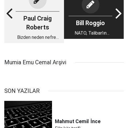
Paul Craig
Bill Roggio
Roberts
NATO, Taliban'ın
Bizden neden nefret
stratejisini hala
ediyorlar?
anlamıyor olabilir mi?
Mumia Emu Cemal Arşivi
SON YAZILAR
Mahmut Cemil
İnce