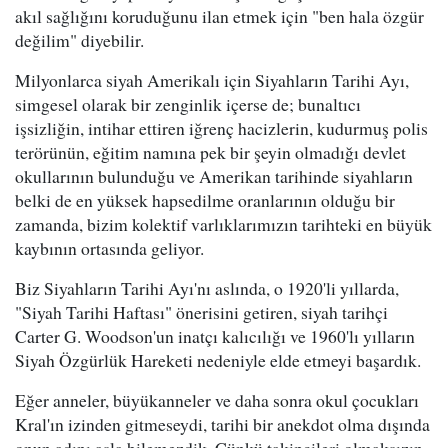
akıl sağlığını koruduğunu ilan etmek için "ben hala özgür
değilim" diyebilir.
Milyonlarca siyah Amerikalı için Siyahların Tarihi Ayı,
simgesel olarak bir zenginlik içerse de; bunaltıcı
işsizliğin, intihar ettiren iğrenç hacizlerin, kudurmuş polis
terörünün, eğitim namına pek bir şeyin olmadığı devlet
okullarının bulunduğu ve Amerikan tarihinde siyahların
belki de en yüksek hapsedilme oranlarının olduğu bir
zamanda, bizim kolektif varlıklarımızın tarihteki en büyük
kaybının ortasında geliyor.
Biz Siyahların Tarihi Ayı'nı aslında, o 1920'li yıllarda,
"Siyah Tarihi Haftası" önerisini getiren, siyah tarihçi
Carter G. Woodson'un inatçı kalıcılığı ve 1960'lı yılların
Siyah Özgürlük Hareketi nedeniyle elde etmeyi başardık.
Eğer anneler, büyükanneler ve daha sonra okul çocukları
Kral'ın izinden gitmeseydi, tarihi bir anekdot olma dışında