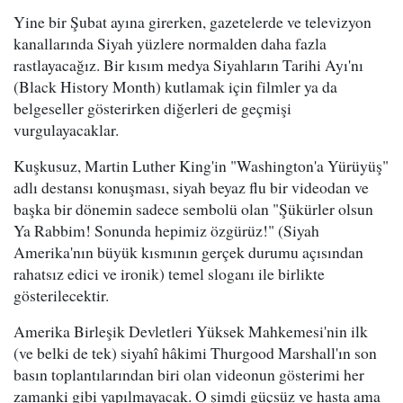
Yine bir Şubat ayına girerken, gazetelerde ve televizyon
kanallarında Siyah yüzlere normalden daha fazla
rastlayacağız. Bir kısım medya Siyahların Tarihi Ayı'nı
(Black History Month) kutlamak için filmler ya da
belgeseller gösterirken diğerleri de geçmişi
vurgulayacaklar.
Kuşkusuz, Martin Luther King'in "Washington'a Yürüyüş"
adlı destansı konuşması, siyah beyaz flu bir videodan ve
başka bir dönemin sadece sembolü olan "Şükürler olsun
Ya Rabbim! Sonunda hepimiz özgürüz!" (Siyah
Amerika'nın büyük kısmının gerçek durumu açısından
rahatsız edici ve ironik) temel sloganı ile birlikte
gösterilecektir.
Amerika Birleşik Devletleri Yüksek Mahkemesi'nin ilk
(ve belki de tek) siyahî hâkimi Thurgood Marshall'ın son
basın toplantılarından biri olan videonun gösterimi her
zamanki gibi yapılmayacak. O şimdi güçsüz ve hasta ama