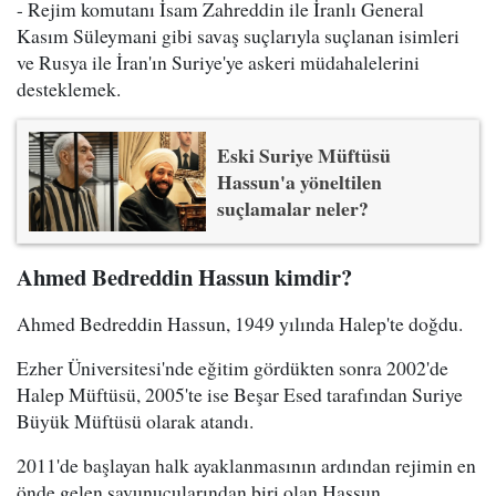
- Rejim komutanı İsam Zahreddin ile İranlı General
Kasım Süleymani gibi savaş suçlarıyla suçlanan isimleri
ve Rusya ile İran'ın Suriye'ye askeri müdahalelerini
desteklemek.
Eski Suriye Müftüsü
Hassun'a yöneltilen
suçlamalar neler?
Ahmed Bedreddin Hassun kimdir?
Ahmed Bedreddin Hassun, 1949 yılında Halep'te doğdu.
Ezher Üniversitesi'nde eğitim gördükten sonra 2002'de
Halep Müftüsü, 2005'te ise Beşar Esed tarafından Suriye
Büyük Müftüsü olarak atandı.
2011'de başlayan halk ayaklanmasının ardından rejimin en
önde gelen savunucularından biri olan Hassun,