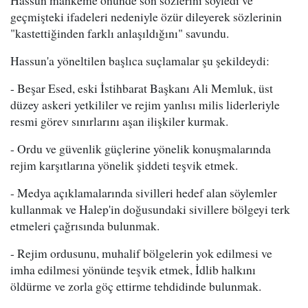
Hassun mahkeme önünde son sözlerini söyledi ve
geçmişteki ifadeleri nedeniyle özür dileyerek sözlerinin
"kastettiğinden farklı anlaşıldığını" savundu.
Hassun'a yöneltilen başlıca suçlamalar şu şekildeydi:
- Beşar Esed, eski İstihbarat Başkanı Ali Memluk, üst
düzey askeri yetkililer ve rejim yanlısı milis liderleriyle
resmi görev sınırlarını aşan ilişkiler kurmak.
- Ordu ve güvenlik güçlerine yönelik konuşmalarında
rejim karşıtlarına yönelik şiddeti teşvik etmek.
- Medya açıklamalarında sivilleri hedef alan söylemler
kullanmak ve Halep'in doğusundaki sivillere bölgeyi terk
etmeleri çağrısında bulunmak.
- Rejim ordusunu, muhalif bölgelerin yok edilmesi ve
imha edilmesi yönünde teşvik etmek, İdlib halkını
öldürme ve zorla göç ettirme tehdidinde bulunmak.