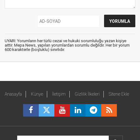
UYARI: Yorumların her türlü cezai ve hukuki sorumluluğu yazan kişiye
aittir. Mepa News, yapılan yorumlardan sorumlu değildir. Her bir yorum
600 karakterle (boşluklu) sınırlıdır.
Anasayfa
Künye
İletişim
Gizlilik İlkeleri
Sitene Ekle