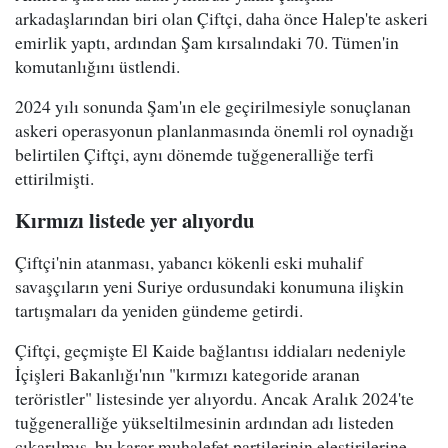
arkadaşlarından biri olan Çiftçi, daha önce Halep'te askeri
emirlik yaptı, ardından Şam kırsalındaki 70. Tümen'in
komutanlığını üstlendi.
2024 yılı sonunda Şam'ın ele geçirilmesiyle sonuçlanan
askeri operasyonun planlanmasında önemli rol oynadığı
belirtilen Çiftçi, aynı dönemde tuğgeneralliğe terfi
ettirilmişti.
Kırmızı listede yer alıyordu
Çiftçi'nin atanması, yabancı kökenli eski muhalif
savaşçıların yeni Suriye ordusundaki konumuna ilişkin
tartışmaları da yeniden gündeme getirdi.
Çiftçi, geçmişte El Kaide bağlantısı iddiaları nedeniyle
İçişleri Bakanlığı'nın "kırmızı kategoride aranan
teröristler" listesinde yer alıyordu. Ancak Aralık 2024'te
tuğgeneralliğe yükseltilmesinin ardından adı listeden
çıkarılmış, bu karar muhalefet partilerinin eleştirilerine