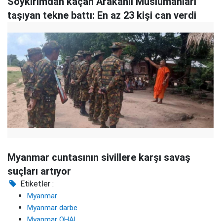
Soykırımdan kaçan Arakanlı Müslümanları
taşıyan tekne battı: En az 23 kişi can verdi
Myanmar cuntasının sivillere karşı savaş
suçları artıyor
Etiketler :
Myanmar
Myanmar darbe
Myanmar OHAL