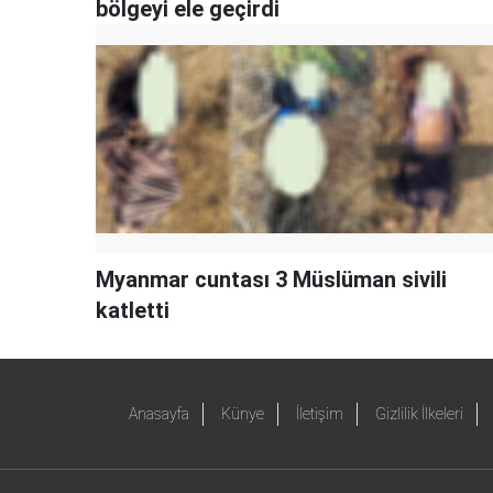
bölgeyi ele geçirdi
Myanmar cuntası 3 Müslüman sivili
katletti
Anasayfa
Künye
İletişim
Gizlilik İlkeleri