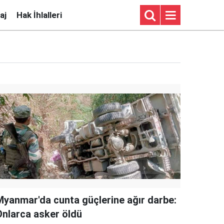
aj
Hak İhlalleri
Myanmar'da cunta güçlerine ağır darbe:
Onlarca asker öldü