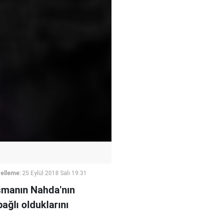
elleme:
25 Eylül 2018 Salı 19:31
şmanın Nahda'nın
bağlı olduklarını