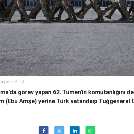
Perşembe 21:13
ama'da görev yapan 62. Tümen'in komutanlığını de
m (Ebu Amşe) yerine Türk vatandaşı Tuğgenera