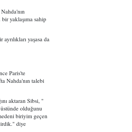
n Nahda'nın
 bir yaklaşıma sahip
 ayrılıkları yaşasa da
nce Paris'te
fta Nahda'nın talebi
nı aktaran Sibsi, "
n üstünde olduğunu
 medeni biriyim geçen
irdik." diye