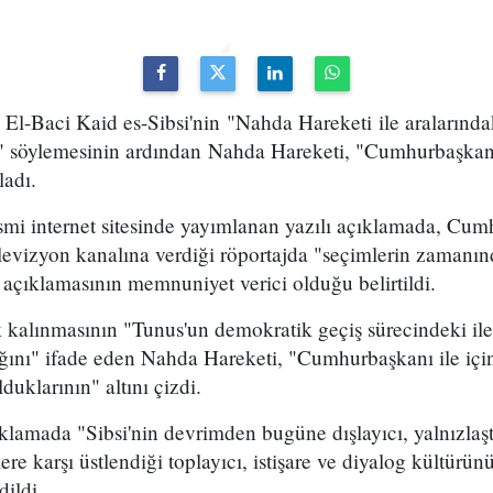
l-Baci Kaid es-Sibsi'nin "Nahda Hareketi ile aralarındak
ni" söylemesinin ardından Nahda Hareketi, "Cumhurbaşkanı
ladı.
smi internet sitesinde yayımlanan yazılı açıklamada, Cum
elevizyon kanalına verdiği röportajda "seçimlerin zamanı
açıklamasının memnuniyet verici olduğu belirtildi.
kalınmasının "Tunus'un demokratik geçiş sürecindeki iler
ığını" ifade eden Nahda Hareketi, "Cumhurbaşkanı ile içi
duklarının" altını çizdi.
lamada "Sibsi'nin devrimden bugüne dışlayıcı, yalnızlaştır
lere karşı üstlendiği toplayıcı, istişare ve diyalog kültürün
dildi.