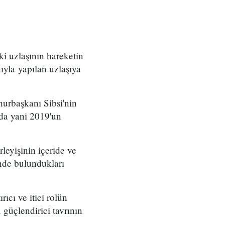
i uzlaşının hareketin
yla yapılan uzlaşıya
hurbaşkanı Sibsi'nin
nda yani 2019'un
leyişinin içeride ve
nde bulundukları
ıcı ve itici rolün
ü güçlendirici tavrının