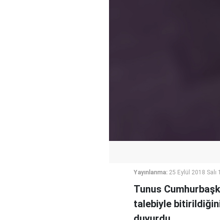
Yayınlanma:
25 Eylül 2018 Salı 
Tunus Cumhurbaşkan
talebiyle bitirildiğ
duyurdu.