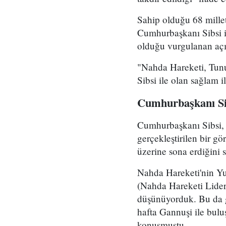
Sahip olduğu 68 mille
Cumhurbaşkanı Sibsi i
olduğu vurgulanan açık
"Nahda Hareketi, Tunus
Sibsi ile olan sağlam i
Cumhurbaşkanı Sibs
Cumhurbaşkanı Sibsi, d
gerçekleştirilen bir g
üzerine sona erdiğini s
Nahda Hareketi'nin Yus
(Nahda Hareketi Lideri
düşünüyorduk. Bu da g
hafta Gannuşi ile bulu
konuşmuştu.