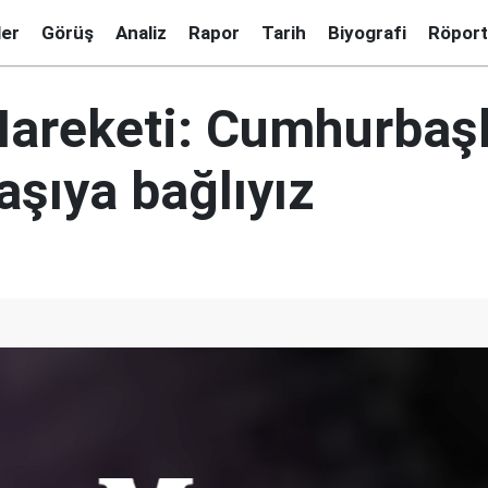
ler
Görüş
Analiz
Rapor
Tarih
Biyografi
Röport
areketi: Cumhurbaş
aşıya bağlıyız