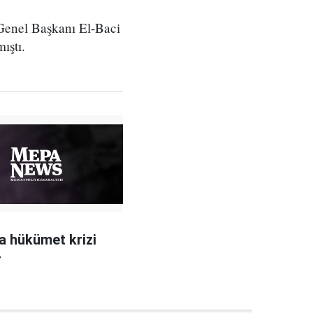
Genel Başkanı El-Baci
ıştı.
a hükümet krizi
r