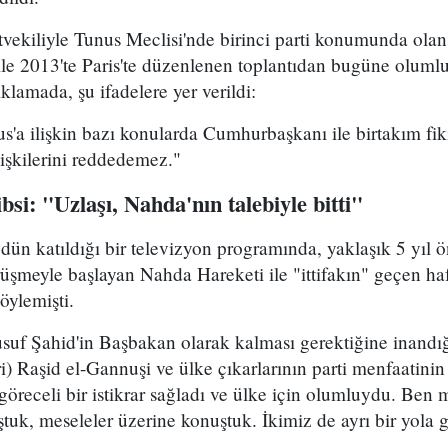
tvekiliyle Tunus Meclisi'nde birinci parti konumunda ola
le 2013'te Paris'te düzenlenen toplantıdan bugüne olumlu
lamada, şu ifadelere yer verildi:
'a ilişkin bazı konularda Cumhurbaşkanı ile birtakım fikir
lişkilerini reddedemez."
i: "Uzlaşı, Nahda'nın talebiyle bitti"
ün katıldığı bir televizyon programında, yaklaşık 5 yıl ö
örüşmeyle başlayan Nahda Hareketi ile "ittifakın" geçen ha
öylemişti.
uf Şahid'in Başbakan olarak kalması gerektiğine inandığı
) Raşid el-Gannuşi ve ülke çıkarlarının parti menfaatini
öreceli bir istikrar sağladı ve ülke için olumluydu. Ben
ştuk, meseleler üzerine konuştuk. İkimiz de ayrı bir yola g