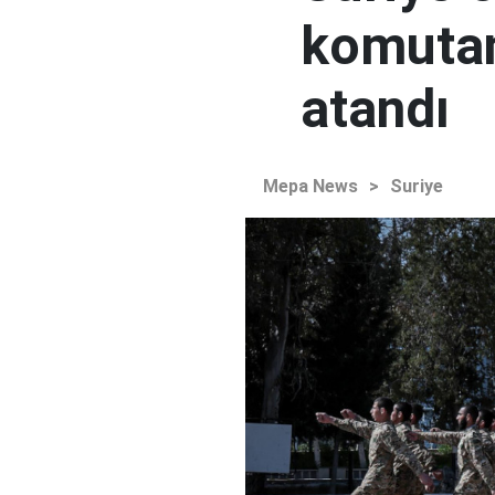
komutan
atandı
Mepa News
>
Suriye