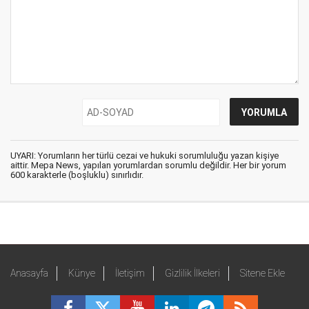
UYARI: Yorumların her türlü cezai ve hukuki sorumluluğu yazan kişiye
aittir. Mepa News, yapılan yorumlardan sorumlu değildir. Her bir yorum
600 karakterle (boşluklu) sınırlıdır.
Anasayfa
Künye
İletişim
Gizlilik İlkeleri
Sitene Ekle