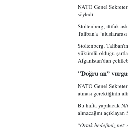
NATO Genel Sekreteri
söyledi.
Stoltenberg, ittifak a
Taliban'a "uluslararası 
Stoltenberg, Taliban'ı
yükümlü olduğu şartl
Afganistan'dan çekilebi
"Doğru an” vurgu
NATO Genel Sekreteri S
atması gerektiğinin alt
Bu hafta yapılacak NA
alınacağını açıklayan S
"Ortak hedefimiz net: A