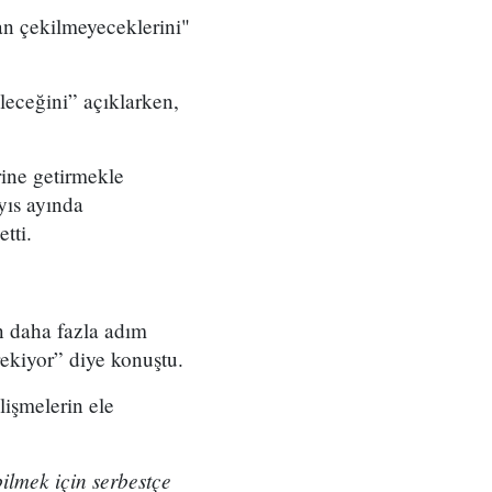
n çekilmeyeceklerini"
leceğini” açıklarken,
rine getirmekle
yıs ayında
tti.
n daha fazla adım
erekiyor” diye konuştu.
işmelerin ele
bilmek için serbestçe