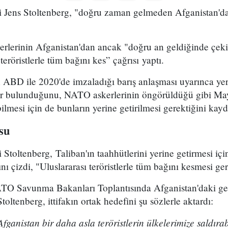
 Jens Stoltenberg, "doğru zaman gelmeden Afganistan'da
skerlerinin Afganistan'dan ancak "doğru an geldiğinde çeki
teröristlerle tüm bağını kes” çağrısı yaptı.
n ABD ile 2020'de imzaladığı barış anlaşması uyarınca ye
ar bulunduğunu, NATO askerlerinin öngörüldüğü gibi Ma
lmesi için de bunların yerine getirilmesi gerektiğini kayde
su
toltenberg, Taliban'ın taahhütlerini yerine getirmesi içi
ını çizdi, "Uluslararası teröristlerle tüm bağını kesmesi g
TO Savunma Bakanları Toplantısında Afganistan'daki gel
toltenberg, ittifakın ortak hedefini şu sözlerle aktardı:
fganistan bir daha asla teröristlerin ülkelerimize saldıra