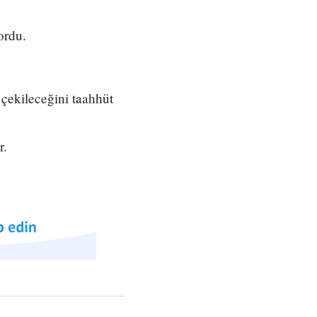
ordu.
çekileceğini taahhüt
r.