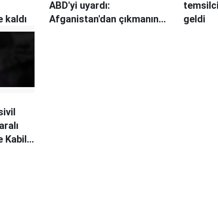
ABD'yi uyardı:
temsilci
 kaldı
Afganistan'dan çıkmanın
geldi
bedeli ağır olur
ivil
aralı
 Kabil