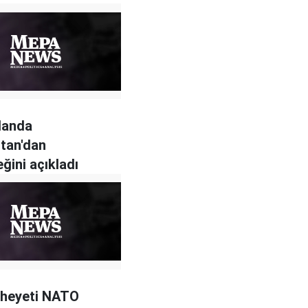
landa
tan'dan
ğini açıkladı
 heyeti NATO