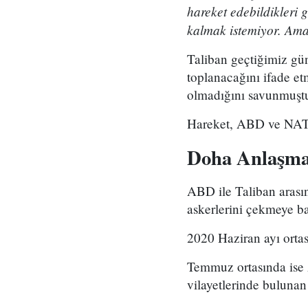
hareket edebildikleri 
kalmak istemiyor. Am
Taliban geçtiğimiz gü
toplanacağını ifade etm
olmadığını savunmuşt
Hareket, ABD ve NATO 
Doha Anlaşmas
ABD ile Taliban aras
askerlerini çekmeye ba
2020 Haziran ayı ortas
Temmuz ortasında ise
vilayetlerinde bulunan