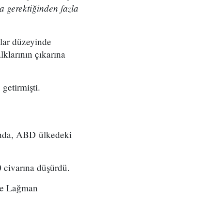
a gerektiğinden fazla
lar düzeyinde
lklarının çıkarına
getirmişti.
ında, ABD ülkedeki
0 civarına düşürdü.
ve Lağman