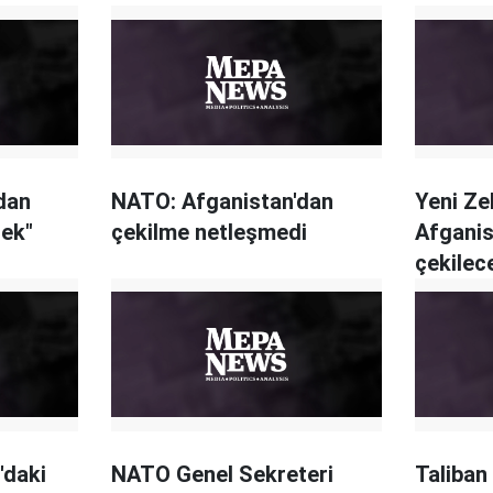
dan
NATO: Afganistan'dan
Yeni Ze
cek"
çekilme netleşmedi
Afganis
çekilece
'daki
NATO Genel Sekreteri
Taliban