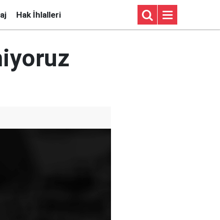
aj
Hak İhlalleri
miyoruz