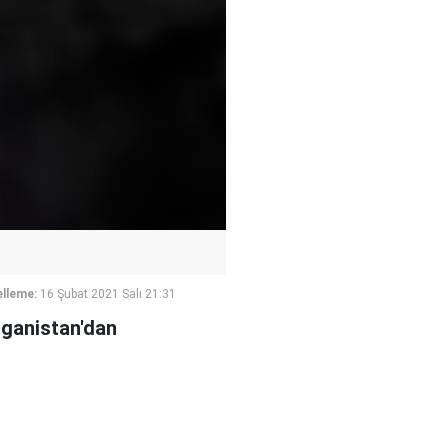
lleme:
16 Şubat 2021 Salı 21:31
ganistan'dan