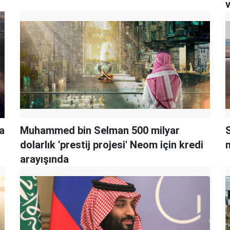
v
a
Muhammed bin Selman 500 milyar
dolarlık 'prestij projesi' Neom için kredi
m
arayışında