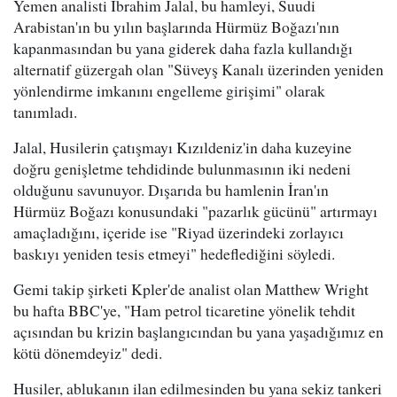
Yemen analisti Ibrahim Jalal, bu hamleyi, Suudi
Arabistan'ın bu yılın başlarında Hürmüz Boğazı'nın
kapanmasından bu yana giderek daha fazla kullandığı
alternatif güzergah olan "Süveyş Kanalı üzerinden yeniden
yönlendirme imkanını engelleme girişimi" olarak
tanımladı.
Jalal, Husilerin çatışmayı Kızıldeniz'in daha kuzeyine
doğru genişletme tehdidinde bulunmasının iki nedeni
olduğunu savunuyor. Dışarıda bu hamlenin İran'ın
Hürmüz Boğazı konusundaki "pazarlık gücünü" artırmayı
amaçladığını, içeride ise "Riyad üzerindeki zorlayıcı
baskıyı yeniden tesis etmeyi" hedeflediğini söyledi.
Gemi takip şirketi Kpler'de analist olan Matthew Wright
bu hafta BBC'ye, "Ham petrol ticaretine yönelik tehdit
açısından bu krizin başlangıcından bu yana yaşadığımız en
kötü dönemdeyiz" dedi.
Husiler, ablukanın ilan edilmesinden bu yana sekiz tankeri