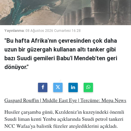
Yayınlanma:
08 Ağustos 2026 Cumartesi 16:28
"Bu hafta Afrika'nın çevresinden çok daha
uzun bir güzergah kullanan altı tanker gibi
bazı Suudi gemileri Babu'l Mendeb'ten geri
dönüyor."
Gaspard Rouffin | Middle East Eye | Tercüme: Mepa News
Husiler çarşamba günü, Kızıldeniz'in kuzeyindeki önemli
Suudi liman kenti Yenbu açıklarında Suudi petrol tankeri
NCC Wafaa'ya balistik füzeler ateşlediklerini açıkladı.