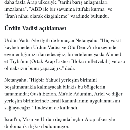
daha fazla Arap ülkesiyle "tarihi barış anlaşmaları
imzalama", "ABD ile bir savunma ittifakı kurma" ve
"İran'ı nihai olarak dizginleme" vaadinde bulundu.
Ürdün Vadisi açıklaması
Ürdün Vadisi'yle ilgili de konuşan Netanyahu, "Hiç vakit
kaybetmeden Ürdün Vadisi ve Ölü Deniz'in kuzeyinde
egemenliğimizi ilan edeceğiz, bir erteleme ya da Ahmed
et-Tıybi'nin (Ortak Arap Listesi Bloku milletvekili) vetosu
olmaksızın bunu yapacağız." dedi.
Netanyahu, "Hiçbir Yahudi yerleşim birimini
boşaltmamakla kalmayacak bilakis bu bölgelerin
tamamında; Gush Etzion, Ma'ale Adumim, Ariel ve diğer
yerleşim birimlerinde İsrail kanunlarının uygulanmasını
sağlayacağız." ifadesini de kullandı.
İsrail'in, Mısır ve Ürdün dışında hiçbir Arap ülkesiyle
diplomatik ilişkisi bulunmuyor.