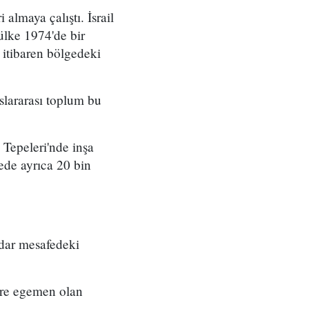
almaya çalıştı. İsrail
ülke 1974'de bir
 itibaren bölgedeki
uslararası toplum bu
 Tepeleri'nde inşa
ede ayrıca 20 bin
adar mesafedeki
ere egemen olan