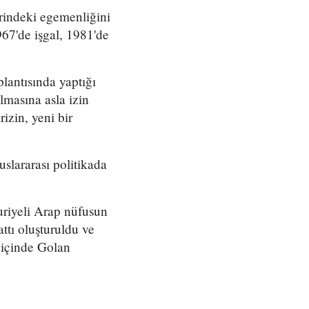
rindeki egemenliğini
967'de işgal, 1981'de
lantısında yaptığı
lmasına asla izin
izin, yeni bir
slararası politikada
uriyeli Arap nüfusun
ttı oluşturuldu ve
e içinde Golan