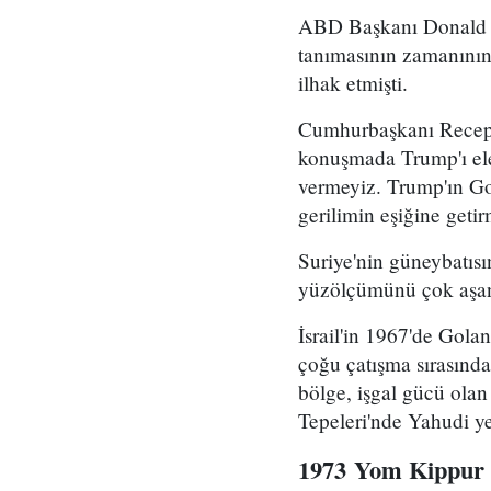
ABD Başkanı Donald Tr
tanımasının zamanının g
ilhak etmişti.
Cumhurbaşkanı Recep Ta
konuşmada Trump'ı eleş
vermeyiz. Trump'ın Gola
gerilimin eşiğine getir
Suriye'nin güneybatısı
yüzölçümünü çok aşan
İsrail'in 1967'de Gola
çoğu çatışma sırasında
bölge, işgal gücü olan 
Tepeleri'nde Yahudi ye
1973
Yom Kipp
ur