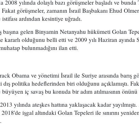
ında 2008 yılında dolaylı bazı görüşmeler başladı ve bund
. Fakat görüşmeler, zamanın İsrail Başbakanı Ehud Olmert
istifası ardından kesintiye uğradı.
a iş başına gelen Binyamin Netanyahu hükümeti Golan Tep
e kararlı olduğunu belli etti ve 2009 yılı Haziran ayında Su
 muhatap bulunmadığını ilan etti.
ck Obama ve yönetimi İsrail ile Suriye arasında barış g
 dış politika hedeflerinden biri olduğunu açıklamıştı. Fa
e büyüyen iç savaş bu konuda bir adım atılmasının önünü 
 2013 yılında ateşkes hattına yaklaşacak kadar yayılmıştı
018'de işgal altındaki Golan Tepeleri ile sınırını yeniden
.