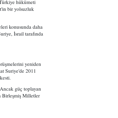
a Türkiye hükümeti
'in bir yolsuzluk
eleri konusunda daha
riye, İsrail tarafında
örüşmelerini yeniden
kat Suriye'de 2011
kesti.
. Ancak güç toplayan
 Birleşmiş Milletler