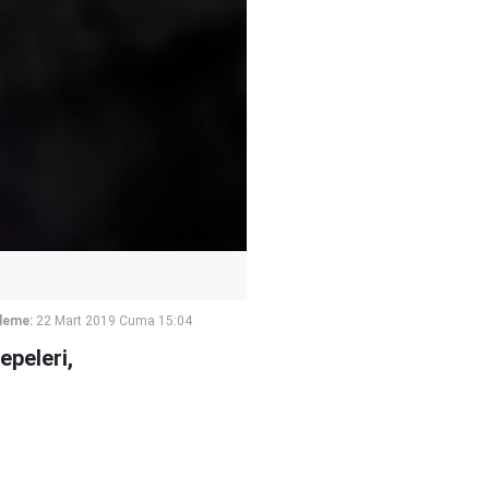
leme:
22 Mart 2019 Cuma 15:04
epeleri,