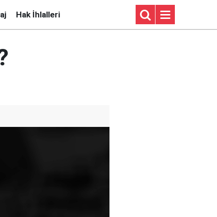
aj
Hak İhlalleri
?