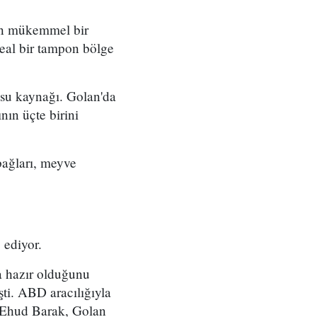
için mükemmel bir
deal bir tampon bölge
 su kaynağı. Golan'da
nın üçte birini
bağları, meyve
 ediyor.
ya hazır olduğunu
işti. ABD aracılığıyla
ı Ehud Barak, Golan