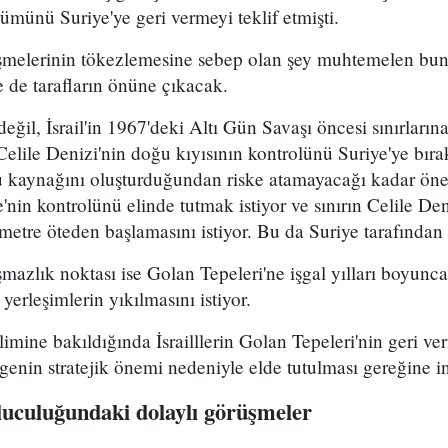
ümünü Suriye'ye geri vermeyi teklif etmişti.
şmelerinin tökezlemesine sebep olan şey muhtemelen bun
 de tarafların önüne çıkacak.
değil, İsrail'in 1967'deki Altı Gün Savaşı öncesi sınırlar
'in Celile Denizi'nin doğu kıyısının kontrolünü Suriye'ye b
yu kaynağını oluşturduğundan riske atamayacağı kadar önem
e'nin kontrolünü elinde tutmak istiyor ve sınırın Celile De
metre öteden başlamasını istiyor. Bu da Suriye tarafından
mazlık noktası ise Golan Tepeleri'ne işgal yılları boyunc
 yerleşimlerin yıkılmasını istiyor.
imine bakıldığında İsrailllerin Golan Tepeleri'nin geri ve
genin stratejik önemi nedeniyle elde tutulması gereğine in
luculuğundaki dolaylı görüşmeler