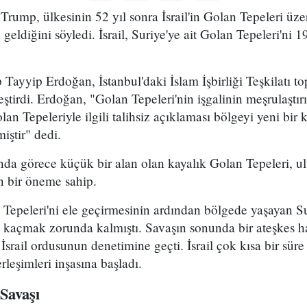
ump, ülkesinin 52 yıl sonra İsrail'in Golan Tepeleri üze
eldiğini söyledi. İsrail, Suriye'ye ait Golan Tepeleri'ni 1
yyip Erdoğan, İstanbul'daki İslam İşbirliği Teşkilatı top
tirdi. Erdoğan, "Golan Tepeleri'nin işgalinin meşrulaştırı
n Tepeleriyle ilgili talihsiz açıklaması bölgeyi yeni bir kr
miştir" dedi.
nda görece küçük bir alan olan kayalık Golan Tepeleri, ulu
 bir öneme sahip.
n Tepeleri'ni ele geçirmesinin ardından bölgede yaşayan S
 kaçmak zorunda kalmıştı. Savaşın sonunda bir ateşkes ha
İsrail ordusunun denetimine geçti. İsrail çok kısa bir sür
rleşimleri inşasına başladı.
 Savaşı