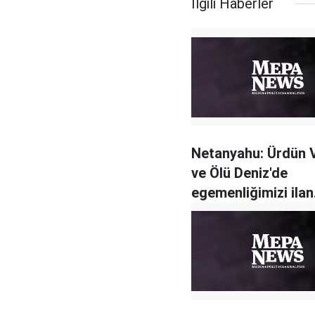
İlgili Haberler
Netanyahu: Ürdün 
ve Ölü Deniz'de
egemenliğimizi ilan
edeceğiz