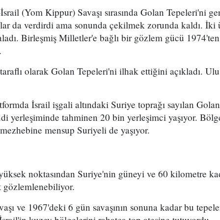
srail (Yom Kippur) Savaşı sırasında Golan Tepeleri'ni geri 
lar da verdirdi ama sonunda çekilmek zorunda kaldı. İki 
ladı. Birleşmiş Milletler'e bağlı bir gözlem gücü 1974'ten
.
 taraflı olarak Golan Tepeleri'ni ilhak ettiğini açıkladı. Ul
formda İsrail işgali altındaki Suriye toprağı sayılan Golan
di yerleşiminde tahminen 20 bin yerleşimci yaşıyor. Bölg
 mezhebine mensup Suriyeli de yaşıyor.
 yüksek noktasından Suriye'nin güneyi ve 60 kilometre k
 gözlemlenebiliyor.
vaşı ve 1967'deki 6 gün savaşının sonuna kadar bu tepel
 İsrail'in kuzey bölgelerini rahatça top ateşine tutuyordu.