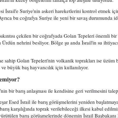
si İsrail'e Suriye'nin askeri hareketlerini kontrol etmek 
Ayrıca bu coğrafya Suriye ile yeni bir savaş durumunda i
ıkıntısı çekilen bir coğrafyada Golan Tepeleri önemli bir
Ürdün nehrini besliyor. Bölge şu anda İsrail'in su ihtiyacı
ine sahip Golan Tepeleri'nin volkanik toprakları ise üzüm 
e ve büyük baş hayvancılık için kullanılıyor.
lemiyor?
nin bir barış anlaşması ile kendisine geri verilmesini talep
eşar Esed İsrail ile barış görüşmelerini yeniden başlatma
e barış karşılığında toprak verilebileceği ilkesi kabul edilm
yürütülen barış görüşmelerinde dönemin İsrail Başbakan