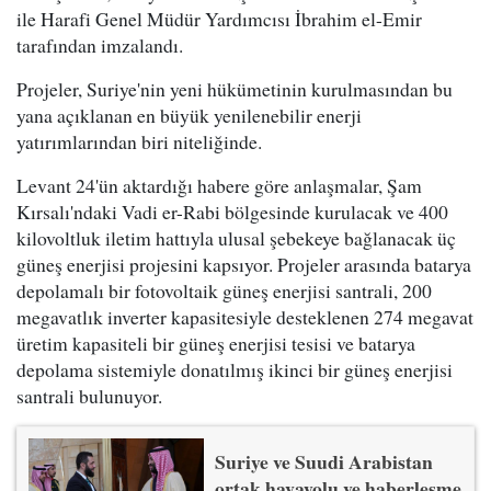
ile Harafi Genel Müdür Yardımcısı İbrahim el-Emir
tarafından imzalandı.
Projeler, Suriye'nin yeni hükümetinin kurulmasından bu
yana açıklanan en büyük yenilenebilir enerji
yatırımlarından biri niteliğinde.
Levant 24'ün aktardığı habere göre anlaşmalar, Şam
Kırsalı'ndaki Vadi er-Rabi bölgesinde kurulacak ve 400
kilovoltluk iletim hattıyla ulusal şebekeye bağlanacak üç
güneş enerjisi projesini kapsıyor. Projeler arasında batarya
depolamalı bir fotovoltaik güneş enerjisi santrali, 200
megavatlık inverter kapasitesiyle desteklenen 274 megavat
üretim kapasiteli bir güneş enerjisi tesisi ve batarya
depolama sistemiyle donatılmış ikinci bir güneş enerjisi
santrali bulunuyor.
Suriye ve Suudi Arabistan
ortak havayolu ve haberleşme