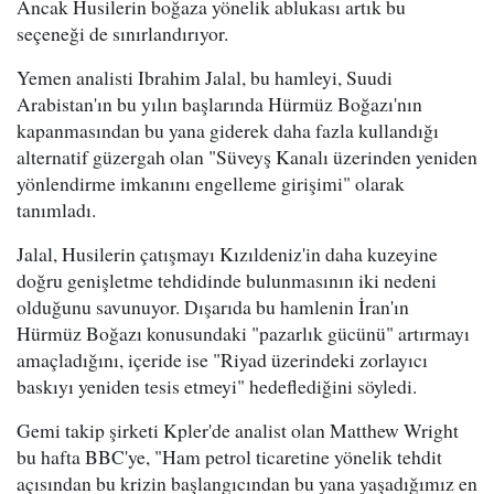
Ancak Husilerin boğaza yönelik ablukası artık bu
seçeneği de sınırlandırıyor.
Yemen analisti Ibrahim Jalal, bu hamleyi, Suudi
Arabistan'ın bu yılın başlarında Hürmüz Boğazı'nın
kapanmasından bu yana giderek daha fazla kullandığı
alternatif güzergah olan "Süveyş Kanalı üzerinden yeniden
yönlendirme imkanını engelleme girişimi" olarak
tanımladı.
Jalal, Husilerin çatışmayı Kızıldeniz'in daha kuzeyine
doğru genişletme tehdidinde bulunmasının iki nedeni
olduğunu savunuyor. Dışarıda bu hamlenin İran'ın
Hürmüz Boğazı konusundaki "pazarlık gücünü" artırmayı
amaçladığını, içeride ise "Riyad üzerindeki zorlayıcı
baskıyı yeniden tesis etmeyi" hedeflediğini söyledi.
Gemi takip şirketi Kpler'de analist olan Matthew Wright
bu hafta BBC'ye, "Ham petrol ticaretine yönelik tehdit
açısından bu krizin başlangıcından bu yana yaşadığımız en