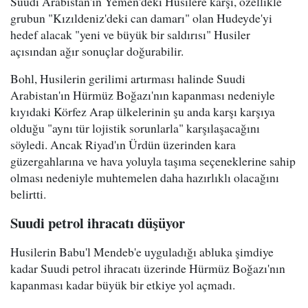
Suudi Arabistan'ın Yemen'deki Husilere karşı, özellikle
grubun "Kızıldeniz'deki can damarı" olan Hudeyde'yi
hedef alacak "yeni ve büyük bir saldırısı" Husiler
açısından ağır sonuçlar doğurabilir.
Bohl, Husilerin gerilimi artırması halinde Suudi
Arabistan'ın Hürmüz Boğazı'nın kapanması nedeniyle
kıyıdaki Körfez Arap ülkelerinin şu anda karşı karşıya
olduğu "aynı tür lojistik sorunlarla" karşılaşacağını
söyledi. Ancak Riyad'ın Ürdün üzerinden kara
güzergahlarına ve hava yoluyla taşıma seçeneklerine sahip
olması nedeniyle muhtemelen daha hazırlıklı olacağını
belirtti.
Suudi petrol ihracatı düşüyor
Husilerin Babu'l Mendeb'e uyguladığı abluka şimdiye
kadar Suudi petrol ihracatı üzerinde Hürmüz Boğazı'nın
kapanması kadar büyük bir etkiye yol açmadı.