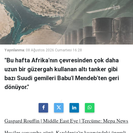
Yayınlanma:
08 Ağustos 2026 Cumartesi 16:28
"Bu hafta Afrika'nın çevresinden çok daha
uzun bir güzergah kullanan altı tanker gibi
bazı Suudi gemileri Babu'l Mendeb'ten geri
dönüyor."
Gaspard Rouffin | Middle East Eye | Tercüme: Mepa News
Husiler çarşamba günü, Kızıldeniz'in kuzeyindeki önemli