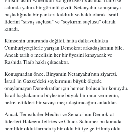
Filistin asıllı Amerikalı Kongre üyesi Rashida Tlaib ise
salonda yalnız bir görüntü çizdi. Netanyahu konuşmaya
başladığında bir pankart kaldırdı ve haklı olarak İsrail
liderini "savaş suçlusu" ve "soykırım suçlusu" olarak
kınadı.
Kimsenin umurunda değildi, hatta dalkavuklukta
Cumhuriyetçilerle yarışan Demokrat arkadaşlarının bile.
Ancak tarih o meclisin her bir üyesini kınayacak ve
Rashida Tlaib haklı çıkacaktır.
Konuşmadan önce, Binyamin Netanyahu'nun ziyareti,
İsrail 'in Gazze'deki soykırımını büyük ölçüde
onaylamayan Demokratlar için hemen bölücü bir konuydu.
İsrail başbakanına böylesine büyük bir onur vermenin,
nefret ettikleri bir savaşı meşrulaştıracağını anladılar.
Ancak Temsilciler Meclisi ve Senato'nun Demokrat
liderleri Hakeem Jeffries ve Chuck Schumer bu konuda
hemfikir olduklarında iş bir oldu bittiye getirilmiş oldu.