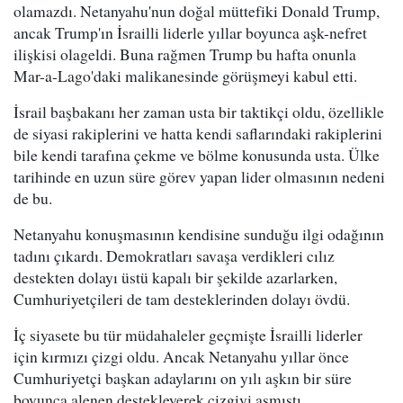
olamazdı. Netanyahu'nun doğal müttefiki Donald Trump,
ancak Trump'ın İsrailli liderle yıllar boyunca aşk-nefret
ilişkisi olageldi. Buna rağmen Trump bu hafta onunla
Mar-a-Lago'daki malikanesinde görüşmeyi kabul etti.
İsrail başbakanı her zaman usta bir taktikçi oldu, özellikle
de siyasi rakiplerini ve hatta kendi saflarındaki rakiplerini
bile kendi tarafına çekme ve bölme konusunda usta. Ülke
tarihinde en uzun süre görev yapan lider olmasının nedeni
de bu.
Netanyahu konuşmasının kendisine sunduğu ilgi odağının
tadını çıkardı. Demokratları savaşa verdikleri cılız
destekten dolayı üstü kapalı bir şekilde azarlarken,
Cumhuriyetçileri de tam desteklerinden dolayı övdü.
İç siyasete bu tür müdahaleler geçmişte İsrailli liderler
için kırmızı çizgi oldu. Ancak Netanyahu yıllar önce
Cumhuriyetçi başkan adaylarını on yılı aşkın bir süre
boyunca alenen destekleyerek çizgiyi aşmıştı.