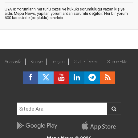
UYARI: Yorumların her türlü cezai ve hukuki sorumluluğu yazan kişiye
aittir. Mepa News, yapılan yorumlardan sorumlu değildir. Her bir yorum
600 karakterle (boşluklu) sınırlıdır.
Anasayfa
Künye
İletişim
Gizlilik İlkeleri
Sitene Ekle