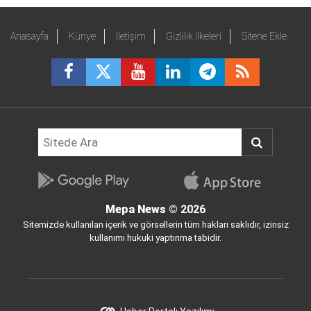
Anasayfa
Künye
İletişim
Gizlilik İlkeleri
Sitene Ekle
Mepa News
© 2026
Sitemizde kullanılan içerik ve görsellerin tüm hakları saklıdır, izinsiz
kullanımı hukuki yaptırıma tabidir.