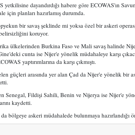
 yetkilisine dayandırdığı habere göre ECOWAS'ın Savun
ale için planları hazırlamış durumda.
pyekun bir savaş şeklinde mi yoksa özel bir askeri opera
belirsizliğini koruyor.
ika ülkelerinden Burkina Faso ve Mali savaş halinde Nije
Gine'deki cunta ise Nijer'e yönelik müdahaleye karşı çıkaca
ECOWAS yaptırımlarına da karşı çıkmıştı.
en güçleri arasında yer alan Çad da Nijer'e yönelik bir 
tti.
n Senegal, Fildişi Sahili, Benin ve Nijerya ise Nijer'e yön
rını kaydetti.
 da bölgeye askeri müdahalede bulunmaya hazırlandığı ö