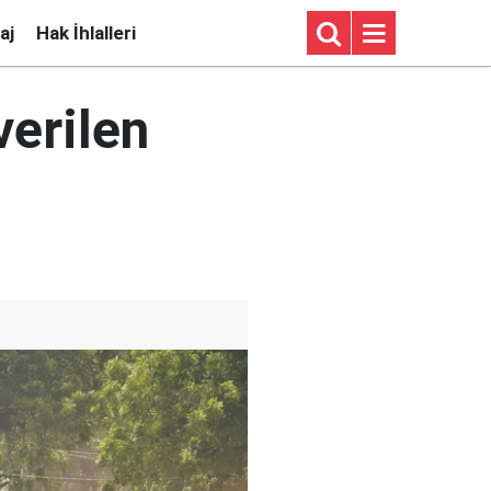
aj
Hak İhlalleri
verilen