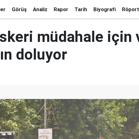
ler
Görüş
Analiz
Rapor
Tarih
Biyografi
Röport
askeri müdahale için 
ın doluyor