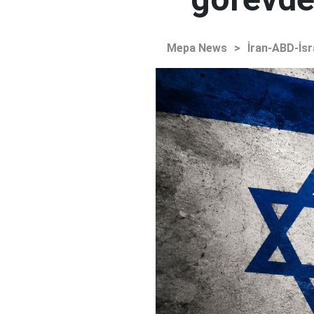
Mepa News
>
İran-ABD-İsr