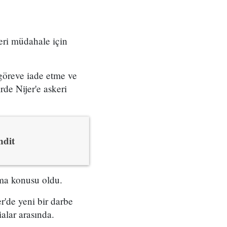
ri müdahale için
öreve iade etme ve
de Nijer'e askeri
hdit
şma konusu oldu.
'de yeni bir darbe
alar arasında.