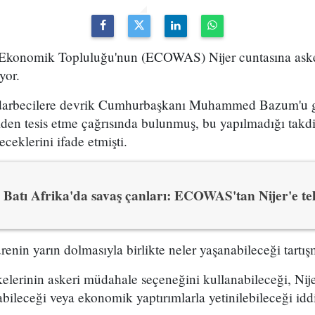
i Ekonomik Topluluğu'nun (ECOWAS) Nijer cuntasına aske
yor.
darbecilere devrik Cumhurbaşkanı Muhammed Bazum'u g
den tesis etme çağrısında bulunmuş, bu yapılmadığı takdir
eklerini ifade etmişti.
Batı Afrika'da savaş çanları: ECOWAS'tan Nijer'e te
nin yarın dolmasıyla birlikte neler yaşanabileceği tartı
rinin askeri müdahale seçeneğini kullanabileceği, Nijer
abileceği veya ekonomik yaptırımlarla yetinilebileceği iddi