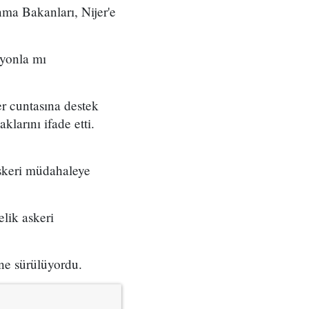
ma Bakanları, Nijer'e
syonla mı
r cuntasına destek
klarını ifade etti.
askeri müdahaleye
elik askeri
ne sürülüyordu.