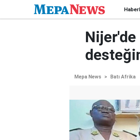
Haber
Nijer'd
desteğin
Mepa News
>
Batı Afrika