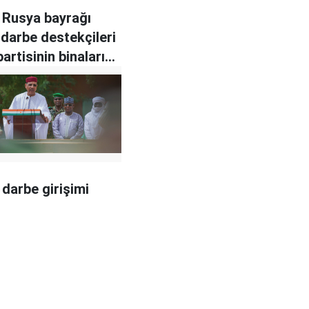
e Rusya bayrağı
 darbe destekçileri
partisinin binalarını
erdi
 darbe girişimi