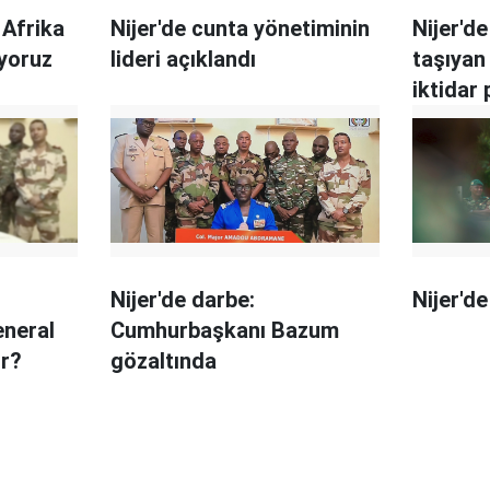
 Afrika
Nijer'de cunta yönetiminin
Nijer'd
ıyoruz
lideri açıklandı
taşıyan
iktidar 
ateşe v
Nijer'de darbe:
Nijer'de
eneral
Cumhurbaşkanı Bazum
ir?
gözaltında