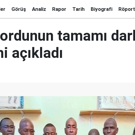
ler
Görüş
Analiz
Rapor
Tarih
Biyografi
Röport
e ordunun tamamı da
i açıkladı