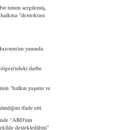
ir tutum sergilemiş,
r halkına "demokrasi
ve Bazoum'un yanında
ölgesi'ndeki darbe
rinin "halkın yaşamı ve
ındığını ifade etti.
sinde "ABD'nin
ekilde desteklediğini"