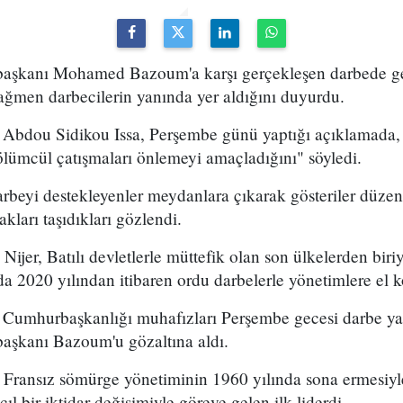
başkanı Mohamed Bazoum'a karşı gerçekleşen darbede g
 rağmen darbecilerin yanında yer aldığını duyurdu.
Abdou Sidikou Issa, Perşembe günü yaptığı açıklamada
 ölümcül çatışmaları önlemeyi amaçladığını" söyledi.
rbeyi destekleyenler meydanlara çıkarak gösteriler düzen
akları taşıdıkları gözlendi.
 Nijer, Batılı devletlerle müttefik olan son ülkelerden bir
a 2020 yılından itibaren ordu darbelerle yönetimlere el 
e Cumhurbaşkanlığı muhafızları Perşembe gecesi darbe y
aşkanı Bazoum'u gözaltına aldı.
Fransız sömürge yönetiminin 1960 yılında sona ermesiyl
çıl bir iktidar değişimiyle göreve gelen ilk liderdi.