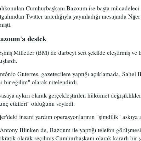
 alıkonulan Cumhurbaşkanı Bazoum ise başta mücadeleci b
gahından Twitter aracılığıyla yayınladığı mesajında Nije
işti.
 Bazoum'a destek
rleşmiş Milletler (BM) de darbeyi sert şekilde eleştirmiş 
uşlardı.
tónio Guterres, gazetecilere yaptığı açıklamada, Sahel B
i bir eğilim" olarak nitelendirdi.
asaya aykırı olarak gerçekleştirilen hükümet değişiklikle
unç etkileri" olduğunu söyledi.
r'deki insani yardım operasyonlarının "şimdilik" askıya al
Antony Blinken de, Bazoum ile yaptığı telefon görüşme
okratik olarak seçilmiş Cumhurbaşkanı olarak kararlı bir ş