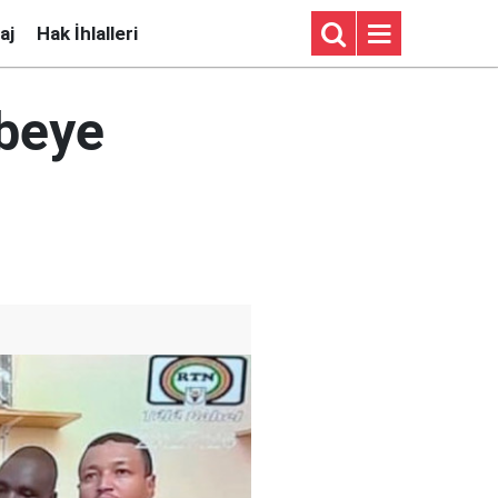
aj
Hak İhlalleri
rbeye