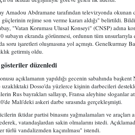
y Amadou Abdramane tarafından televizyonda okunan dar
üçlerinin rejime son verme kararı aldığı" belirtildi. Bil
bay, "Vatan Koruması Ulusal Konseyi" (CNSP) adına konu
 10 subayın ekranda görünmesi, ordunun tüm unsurlarıyla 
da soru işaretleri oluşmasına yol açmıştı. Genelkurmay B
klık getirmiş oldu.
 gösteriler düzenledi
onusu açıklamanın yapıldığı gecenin sabahında başkent
 uzaklıktaki Dosso'da yüzlerce kişinin darbecileri destek
ilerin Rus bayrakları sallayıp, Fransa aleyhine sloganlar att
0'de Mali'deki askeri darbe sırasında gerçekleşmişti.
icilerin iktidar partisi binasını yağmalamaları ve araçları 
 ederek, vatandaşlardan sakin olmalarını istedi. Açıklama
r türlü vandalizmden kaçınılması" istendi.