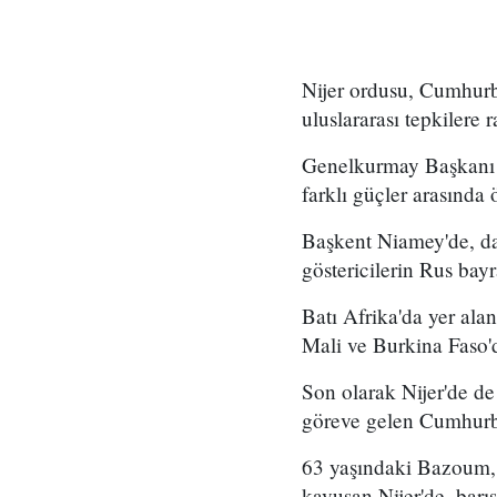
Nijer ordusu, Cumhur
uluslararası tepkilere
Genelkurmay Başkanı 
farklı güçler arasında
Başkent Niamey'de, da
göstericilerin Rus bayr
Batı Afrika'da yer alan
Mali ve Burkina Faso'd
Son olarak Nijer'de d
göreve gelen Cumhurb
63 yaşındaki Bazoum, 
kavuşan Nijer'de, barış