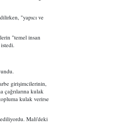
ilirken, "yapıcı ve
lerin "temel insan
istedi.
vundu.
rbe girişimcilerinin,
 çağrılarına kulak
 topluma kulak verirse
 ediliyordu. Mali'deki