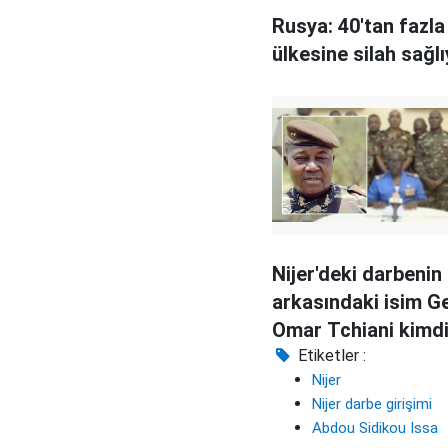
Rusya: 40'tan fazla
ülkesine silah sağl
Nijer'deki darbenin
arkasındaki isim G
Omar Tchiani kimd
Etiketler :
Nijer
Nijer darbe girişimi
Abdou Sidikou Issa