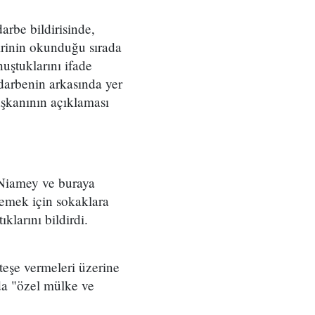
be bildirisinde,
dirinin okunduğu sırada
ştuklarını ifade
darbenin arkasında yer
aşkanının açıklaması
 Niamey ve buraya
lemek için sokaklara
ıklarını bildirdi.
ateşe vermeleri üzerine
da "özel mülke ve