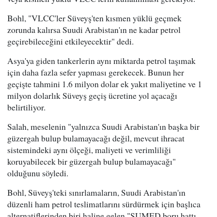
Bohl, "VLCC'ler Süveyş'ten kısmen yüklü geçmek
zorunda kalırsa Suudi Arabistan'ın ne kadar petrol
geçirebileceğini etkileyecektir" dedi.
Asya'ya giden tankerlerin aynı miktarda petrol taşımak
için daha fazla sefer yapması gerekecek. Bunun her
geçişte tahmini 1.6 milyon dolar ek yakıt maliyetine ve 1
milyon dolarlık Süveyş geçiş ücretine yol açacağı
belirtiliyor.
Salah, meselenin "yalnızca Suudi Arabistan'ın başka bir
güzergah bulup bulamayacağı değil, mevcut ihracat
sistemindeki aynı ölçeği, maliyeti ve verimliliği
koruyabilecek bir güzergah bulup bulamayacağı"
olduğunu söyledi.
Bohl, Süveyş'teki sınırlamaların, Suudi Arabistan'ın
düzenli ham petrol teslimatlarını sürdürmek için başlıca
alternatiflerinden biri haline gelen "SUMED boru hattı