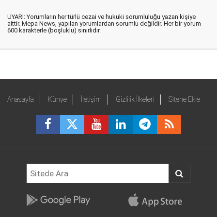
UYARI: Yorumların her türlü cezai ve hukuki sorumluluğu yazan kişiye
aittir. Mepa News, yapılan yorumlardan sorumlu değildir. Her bir yorum
600 karakterle (boşluklu) sınırlıdır.
Anasayfa
Künye
İletişim
Gizlilik İlkeleri
Sitene Ekle