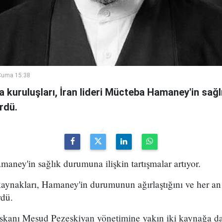
Cuma 15:38
a kuruluşları, İran lideri Mücteba Hamaney'in sa
rdü.
maney'in sağlık durumuna ilişkin tartışmalar artıyor.
kaynakları, Hamaney'in durumunun ağırlaştığını ve her an
rdü.
şkanı Mesud Pezeşkiyan yönetimine yakın iki kaynağa da