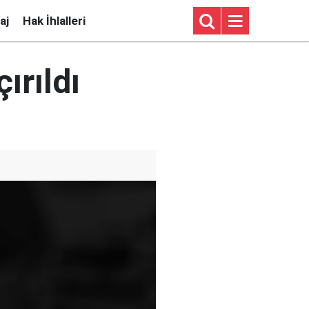
aj
Hak İhlalleri
ırıldı