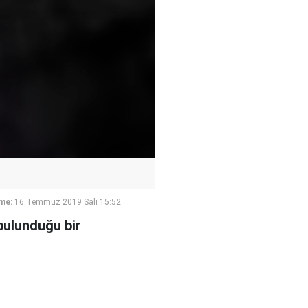
me:
16 Temmuz 2019 Salı 15:52
 bulunduğu bir