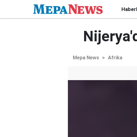
Haber
Nijerya'
Mepa News
>
Afrika