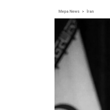
Mepa News
>
İran