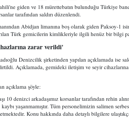
ahili'ne giden ve 18 mürettebatın bulunduğu Türkiye band
sanlar tarafından saldırı düzenlendi.
anından Abidjan limanına boş olarak giden Paksoy-1 isi
rılan Türk gemicilerin kimlikleriyle ilgili henüz bir bilgi p
ihazlarına zarar verildi'
dıoğlu Denizcilik şirketinden yapılan açıklamada ise sal
rtildi. Açıklamada, gemideki iletişim ve seyir cihazlarına 
lan açıklama şöyle:
 10 denizci arkadaşımız korsanlar tarafından rehin alınm
kaybı yaşanmamıştır. Tüm personelimizin salimen serbest 
tmektedir. Konu hakkında daha detaylı bilgilere ulaştıkça 