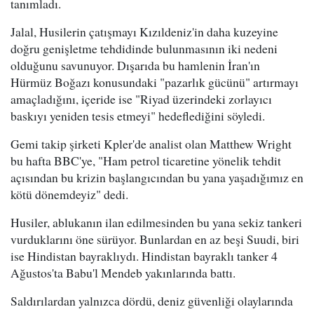
tanımladı.
Jalal, Husilerin çatışmayı Kızıldeniz'in daha kuzeyine
doğru genişletme tehdidinde bulunmasının iki nedeni
olduğunu savunuyor. Dışarıda bu hamlenin İran'ın
Hürmüz Boğazı konusundaki "pazarlık gücünü" artırmayı
amaçladığını, içeride ise "Riyad üzerindeki zorlayıcı
baskıyı yeniden tesis etmeyi" hedeflediğini söyledi.
Gemi takip şirketi Kpler'de analist olan Matthew Wright
bu hafta BBC'ye, "Ham petrol ticaretine yönelik tehdit
açısından bu krizin başlangıcından bu yana yaşadığımız en
kötü dönemdeyiz" dedi.
Husiler, ablukanın ilan edilmesinden bu yana sekiz tankeri
vurduklarını öne sürüyor. Bunlardan en az beşi Suudi, biri
ise Hindistan bayraklıydı. Hindistan bayraklı tanker 4
Ağustos'ta Babu'l Mendeb yakınlarında battı.
Saldırılardan yalnızca dördü, deniz güvenliği olaylarında