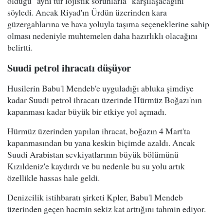
olduğu "aynı tür lojistik sorunlarla" karşılaşacağını
söyledi. Ancak Riyad'ın Ürdün üzerinden kara
güzergahlarına ve hava yoluyla taşıma seçeneklerine sahip
olması nedeniyle muhtemelen daha hazırlıklı olacağını
belirtti.
Suudi petrol ihracatı düşüyor
Husilerin Babu'l Mendeb'e uyguladığı abluka şimdiye
kadar Suudi petrol ihracatı üzerinde Hürmüz Boğazı'nın
kapanması kadar büyük bir etkiye yol açmadı.
Hürmüz üzerinden yapılan ihracat, boğazın 4 Mart'ta
kapanmasından bu yana keskin biçimde azaldı. Ancak
Suudi Arabistan sevkiyatlarının büyük bölümünü
Kızıldeniz'e kaydırdı ve bu nedenle bu su yolu artık
özellikle hassas hale geldi.
Denizcilik istihbaratı şirketi Kpler, Babu'l Mendeb
üzerinden geçen hacmin sekiz kat arttığını tahmin ediyor.