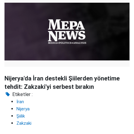
Nijerya'da İran destekli Şiilerden yönetime
tehdit: Zakzaki'yi serbest bırakın
Etiketler :
İran
Nijerya
Şiilik
Zakzaki