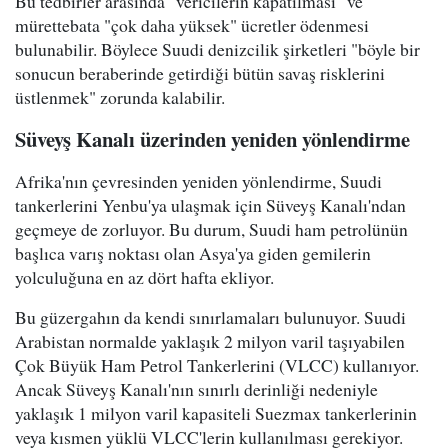
Bu tedbirler arasında "vericilerin kapatılması" ve
mürettebata "çok daha yüksek" ücretler ödenmesi
bulunabilir. Böylece Suudi denizcilik şirketleri "böyle bir
sonucun beraberinde getirdiği bütün savaş risklerini
üstlenmek" zorunda kalabilir.
Süveyş Kanalı üzerinden yeniden yönlendirme
Afrika'nın çevresinden yeniden yönlendirme, Suudi
tankerlerini Yenbu'ya ulaşmak için Süveyş Kanalı'ndan
geçmeye de zorluyor. Bu durum, Suudi ham petrolünün
başlıca varış noktası olan Asya'ya giden gemilerin
yolculuğuna en az dört hafta ekliyor.
Bu güzergahın da kendi sınırlamaları bulunuyor. Suudi
Arabistan normalde yaklaşık 2 milyon varil taşıyabilen
Çok Büyük Ham Petrol Tankerlerini (VLCC) kullanıyor.
Ancak Süveyş Kanalı'nın sınırlı derinliği nedeniyle
yaklaşık 1 milyon varil kapasiteli Suezmax tankerlerinin
veya kısmen yüklü VLCC'lerin kullanılması gerekiyor.