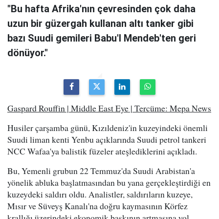
"Bu hafta Afrika'nın çevresinden çok daha
uzun bir güzergah kullanan altı tanker gibi
bazı Suudi gemileri Babu'l Mendeb'ten geri
dönüyor."
Gaspard Rouffin | Middle East Eye | Tercüme: Mepa News
Husiler çarşamba günü, Kızıldeniz'in kuzeyindeki önemli
Suudi liman kenti Yenbu açıklarında Suudi petrol tankeri
NCC Wafaa'ya balistik füzeler ateşlediklerini açıkladı.
Bu, Yemenli grubun 22 Temmuz'da Suudi Arabistan'a
yönelik abluka başlatmasından bu yana gerçekleştirdiği en
kuzeydeki saldırı oldu. Analistler, saldırıların kuzeye,
Mısır ve Süveyş Kanalı'na doğru kaymasının Körfez
krallığı üzerindeki ekonomik baskının artmasına yol