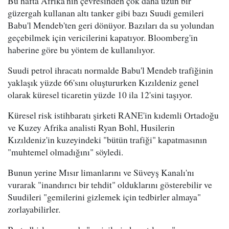
Bu hafta Afrika'nın çevresinden çok daha uzun bir
güzergah kullanan altı tanker gibi bazı Suudi gemileri
Babu'l Mendeb'ten geri dönüyor. Bazıları da su yolundan
geçebilmek için vericilerini kapatıyor. Bloomberg'in
haberine göre bu yöntem de kullanılıyor.
Suudi petrol ihracatı normalde Babu'l Mendeb trafiğinin
yaklaşık yüzde 66'sını oluştururken Kızıldeniz genel
olarak küresel ticaretin yüzde 10 ila 12'sini taşıyor.
Küresel risk istihbaratı şirketi RANE'in kıdemli Ortadoğu
ve Kuzey Afrika analisti Ryan Bohl, Husilerin
Kızıldeniz'in kuzeyindeki "bütün trafiği" kapatmasının
"muhtemel olmadığını" söyledi.
Bunun yerine Mısır limanlarını ve Süveyş Kanalı'nı
vurarak "inandırıcı bir tehdit" olduklarını gösterebilir ve
Suudileri "gemilerini gizlemek için tedbirler almaya"
zorlayabilirler.