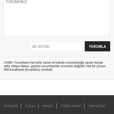
UYARI: Yorumların her türlü cezai ve hukuki sorumluluğu yazan kişiye
aittir. Mepa News, yapılan yorumlardan sorumlu değildir. Her bir yorum
600 karakterle (boşluklu) sınırlıdır.
Anasayfa
Künye
İletişim
Gizlilik İlkeleri
Sitene Ekle