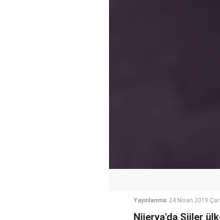
Yayınlanma:
24 Nisan 2019 Ça
Nijerya'da Şiiler ü