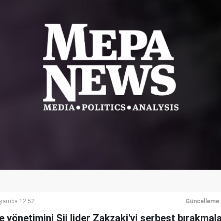
rşamba 12:52
Güncelleme:
lke yönetimini Şii lider Zakzaki'yi serbest bırakma