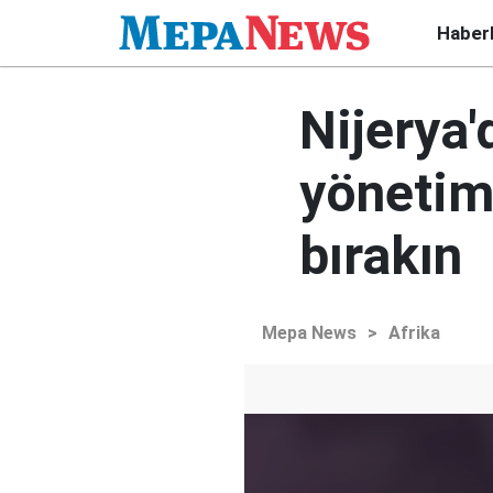
Haber
Nijerya'
yönetime
bırakın
Mepa News
>
Afrika