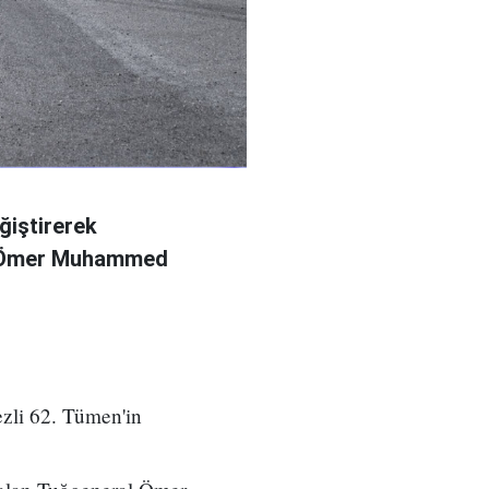
ğiştirerek
l Ömer Muhammed
zli 62. Tümen'in