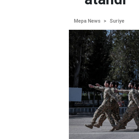
Mepa News
>
Suriye