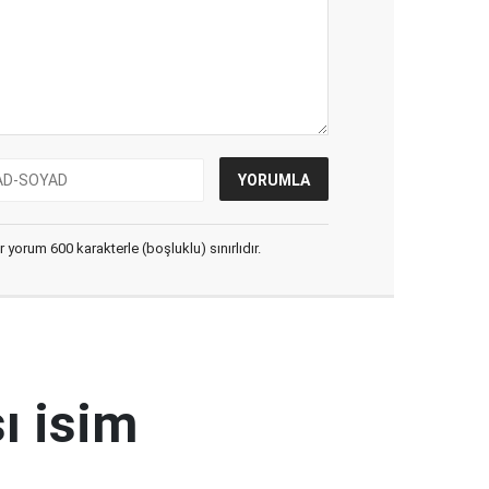
yorum 600 karakterle (boşluklu) sınırlıdır.
ı isim