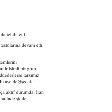
a tehdit etti.
testolarına devam etti.
temlerini
nir isimli bir grup
eddederlerse tarzımız
 Hikaye değişecek."
ça aktif durumda. İran
 halinde şiddet