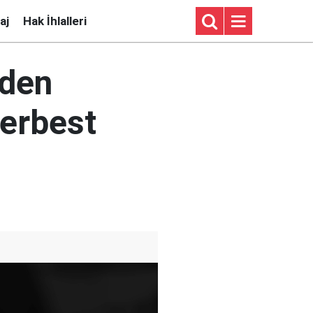
aj
Hak İhlalleri
rden
serbest