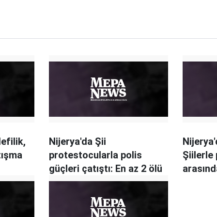
efilik,
Nijerya'da Şii
Nijerya'
atışma
protestocularla polis
Şiilerle
güçleri çatıştı: En az 2 ölü
arasınd