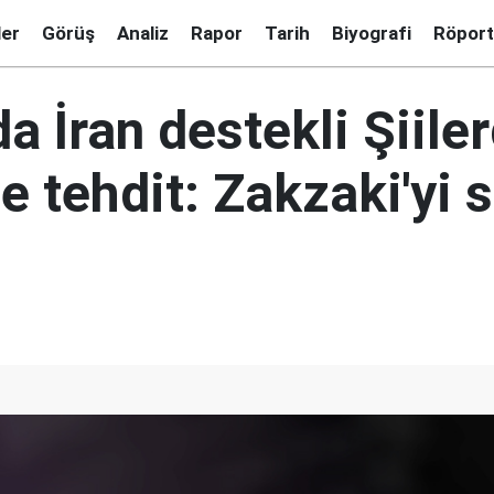
ler
Görüş
Analiz
Rapor
Tarih
Biyografi
Röport
da İran destekli Şiile
 tehdit: Zakzaki'yi 