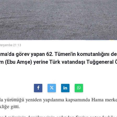
Perşembe 21:13
ama'da görev yapan 62. Tümen'in komutanlığını de
m (Ebu Amşe) yerine Türk vatandaşı Tuğgenera
uda yürüttüğü yeniden yapılanma kapsamında Hama merke
iğe gitti.