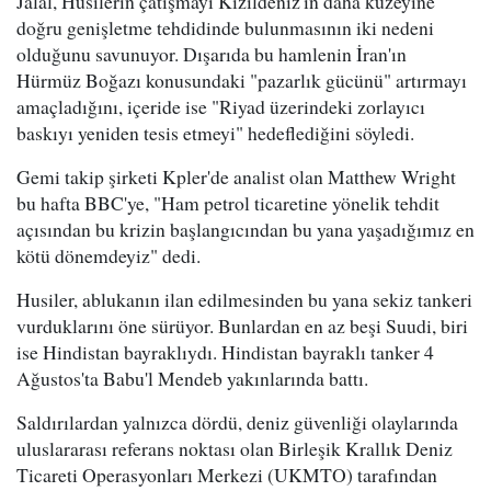
Jalal, Husilerin çatışmayı Kızıldeniz'in daha kuzeyine
doğru genişletme tehdidinde bulunmasının iki nedeni
olduğunu savunuyor. Dışarıda bu hamlenin İran'ın
Hürmüz Boğazı konusundaki "pazarlık gücünü" artırmayı
amaçladığını, içeride ise "Riyad üzerindeki zorlayıcı
baskıyı yeniden tesis etmeyi" hedeflediğini söyledi.
Gemi takip şirketi Kpler'de analist olan Matthew Wright
bu hafta BBC'ye, "Ham petrol ticaretine yönelik tehdit
açısından bu krizin başlangıcından bu yana yaşadığımız en
kötü dönemdeyiz" dedi.
Husiler, ablukanın ilan edilmesinden bu yana sekiz tankeri
vurduklarını öne sürüyor. Bunlardan en az beşi Suudi, biri
ise Hindistan bayraklıydı. Hindistan bayraklı tanker 4
Ağustos'ta Babu'l Mendeb yakınlarında battı.
Saldırılardan yalnızca dördü, deniz güvenliği olaylarında
uluslararası referans noktası olan Birleşik Krallık Deniz
Ticareti Operasyonları Merkezi (UKMTO) tarafından