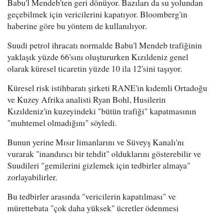
Babu'l Mendeb'ten geri dönüyor. Bazıları da su yolundan
geçebilmek için vericilerini kapatıyor. Bloomberg'in
haberine göre bu yöntem de kullanılıyor.
Suudi petrol ihracatı normalde Babu'l Mendeb trafiğinin
yaklaşık yüzde 66'sını oluştururken Kızıldeniz genel
olarak küresel ticaretin yüzde 10 ila 12'sini taşıyor.
Küresel risk istihbaratı şirketi RANE'in kıdemli Ortadoğu
ve Kuzey Afrika analisti Ryan Bohl, Husilerin
Kızıldeniz'in kuzeyindeki "bütün trafiği" kapatmasının
"muhtemel olmadığını" söyledi.
Bunun yerine Mısır limanlarını ve Süveyş Kanalı'nı
vurarak "inandırıcı bir tehdit" olduklarını gösterebilir ve
Suudileri "gemilerini gizlemek için tedbirler almaya"
zorlayabilirler.
Bu tedbirler arasında "vericilerin kapatılması" ve
mürettebata "çok daha yüksek" ücretler ödenmesi