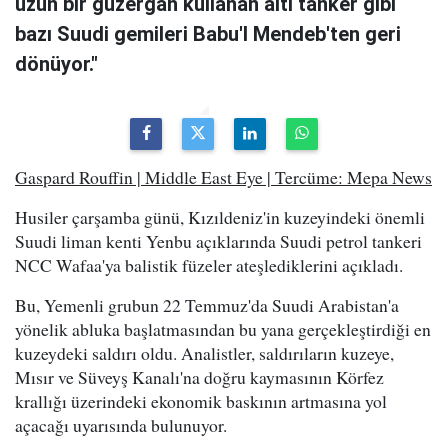
uzun bir güzergah kullanan altı tanker gibi
bazı Suudi gemileri Babu'l Mendeb'ten geri
dönüyor."
Gaspard Rouffin | Middle East Eye | Tercüme: Mepa News
Husiler çarşamba günü, Kızıldeniz'in kuzeyindeki önemli
Suudi liman kenti Yenbu açıklarında Suudi petrol tankeri
NCC Wafaa'ya balistik füzeler ateşlediklerini açıkladı.
Bu, Yemenli grubun 22 Temmuz'da Suudi Arabistan'a
yönelik abluka başlatmasından bu yana gerçekleştirdiği en
kuzeydeki saldırı oldu. Analistler, saldırıların kuzeye,
Mısır ve Süveyş Kanalı'na doğru kaymasının Körfez
krallığı üzerindeki ekonomik baskının artmasına yol
açacağı uyarısında bulunuyor.