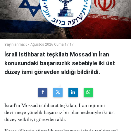
Yayınlanma:
07 Ağustos 2026 Cuma 17:17
İsrail istihbarat teşkilatı Mossad'ın İran
konusundaki başarısızlık sebebiyle iki üst
düzey ismi görevden aldığı bildirildi.
İsrail'in Mossad istihbarat teşkilatı, İran rejimini
devirmeye yönelik başarısız bir plan nedeniyle iki üst
düzey yetkiliyi görevden aldı.
Karar, ülkenin güvenlik yapılanması içinde tepkiye yol