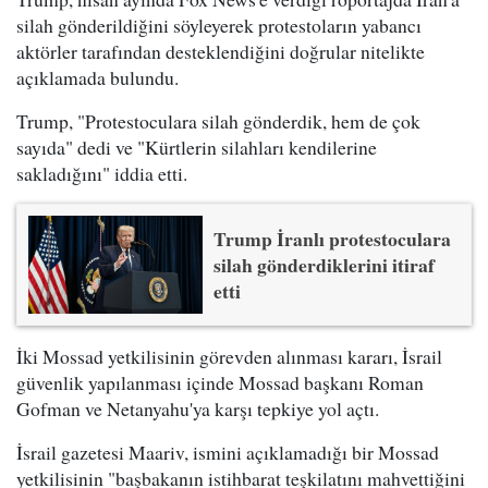
silah gönderildiğini söyleyerek protestoların yabancı
aktörler tarafından desteklendiğini doğrular nitelikte
açıklamada bulundu.
Trump, "Protestoculara silah gönderdik, hem de çok
sayıda" dedi ve "Kürtlerin silahları kendilerine
sakladığını" iddia etti.
Trump İranlı protestoculara
silah gönderdiklerini itiraf
etti
İki Mossad yetkilisinin görevden alınması kararı, İsrail
güvenlik yapılanması içinde Mossad başkanı Roman
Gofman ve Netanyahu'ya karşı tepkiye yol açtı.
İsrail gazetesi Maariv, ismini açıklamadığı bir Mossad
yetkilisinin "başbakanın istihbarat teşkilatını mahvettiğini