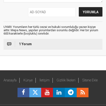
UYARI: Yorumların her türlü cezai ve hukuki sorumluluğu yazan kişiye
aittir. Mepa News, yapılan yorumlardan sorumlu değildir. Her bir yorum
600 karakterle (boşluklu) sınırlıdır.
1 Yorum
Anasayfa
Künye
İletişim
Gizlilik İlkeleri
Sitene Ekle