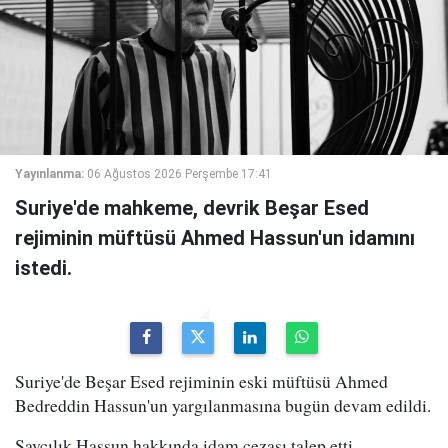
Yayınlanma:
06 Ağustos 2026 Perşembe 17:41
Suriye'de mahkeme, devrik Beşar Esed
rejiminin müftüsü Ahmed Hassun'un idamını
istedi.
Suriye'de Beşar Esed rejiminin eski müftüsü Ahmed
Bedreddin Hassun'un yargılanmasına bugün devam edildi.
Savcılık,Hassun hakkında idam cezası talep etti.