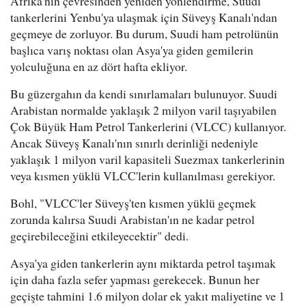
Afrika'nın çevresinden yeniden yönlendirme, Suudi
tankerlerini Yenbu'ya ulaşmak için Süveyş Kanalı'ndan
geçmeye de zorluyor. Bu durum, Suudi ham petrolünün
başlıca varış noktası olan Asya'ya giden gemilerin
yolculuğuna en az dört hafta ekliyor.
Bu güzergahın da kendi sınırlamaları bulunuyor. Suudi
Arabistan normalde yaklaşık 2 milyon varil taşıyabilen
Çok Büyük Ham Petrol Tankerlerini (VLCC) kullanıyor.
Ancak Süveyş Kanalı'nın sınırlı derinliği nedeniyle
yaklaşık 1 milyon varil kapasiteli Suezmax tankerlerinin
veya kısmen yüklü VLCC'lerin kullanılması gerekiyor.
Bohl, "VLCC'ler Süveyş'ten kısmen yüklü geçmek
zorunda kalırsa Suudi Arabistan'ın ne kadar petrol
geçirebileceğini etkileyecektir" dedi.
Asya'ya giden tankerlerin aynı miktarda petrol taşımak
için daha fazla sefer yapması gerekecek. Bunun her
geçişte tahmini 1.6 milyon dolar ek yakıt maliyetine ve 1