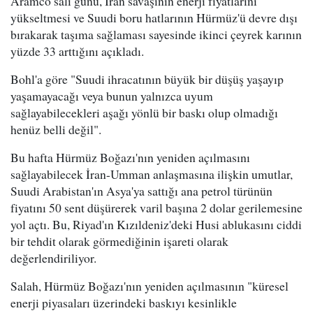
Aramco salı günü, İran savaşının enerji fiyatlarını
yükseltmesi ve Suudi boru hatlarının Hürmüz'ü devre dışı
bırakarak taşıma sağlaması sayesinde ikinci çeyrek karının
yüzde 33 arttığını açıkladı.
Bohl'a göre "Suudi ihracatının büyük bir düşüş yaşayıp
yaşamayacağı veya bunun yalnızca uyum
sağlayabilecekleri aşağı yönlü bir baskı olup olmadığı
henüz belli değil".
Bu hafta Hürmüz Boğazı'nın yeniden açılmasını
sağlayabilecek İran-Umman anlaşmasına ilişkin umutlar,
Suudi Arabistan'ın Asya'ya sattığı ana petrol türünün
fiyatını 50 sent düşürerek varil başına 2 dolar gerilemesine
yol açtı. Bu, Riyad'ın Kızıldeniz'deki Husi ablukasını ciddi
bir tehdit olarak görmediğinin işareti olarak
değerlendiriliyor.
Salah, Hürmüz Boğazı'nın yeniden açılmasının "küresel
enerji piyasaları üzerindeki baskıyı kesinlikle