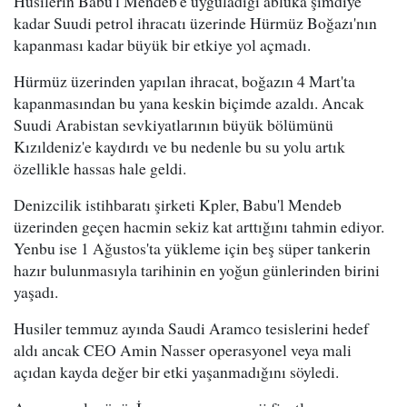
Husilerin Babu'l Mendeb'e uyguladığı abluka şimdiye
kadar Suudi petrol ihracatı üzerinde Hürmüz Boğazı'nın
kapanması kadar büyük bir etkiye yol açmadı.
Hürmüz üzerinden yapılan ihracat, boğazın 4 Mart'ta
kapanmasından bu yana keskin biçimde azaldı. Ancak
Suudi Arabistan sevkiyatlarının büyük bölümünü
Kızıldeniz'e kaydırdı ve bu nedenle bu su yolu artık
özellikle hassas hale geldi.
Denizcilik istihbaratı şirketi Kpler, Babu'l Mendeb
üzerinden geçen hacmin sekiz kat arttığını tahmin ediyor.
Yenbu ise 1 Ağustos'ta yükleme için beş süper tankerin
hazır bulunmasıyla tarihinin en yoğun günlerinden birini
yaşadı.
Husiler temmuz ayında Saudi Aramco tesislerini hedef
aldı ancak CEO Amin Nasser operasyonel veya mali
açıdan kayda değer bir etki yaşanmadığını söyledi.