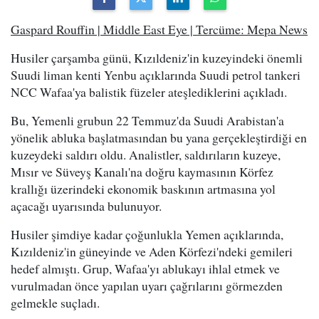
Gaspard Rouffin | Middle East Eye | Tercüme: Mepa News
Husiler çarşamba günü, Kızıldeniz'in kuzeyindeki önemli
Suudi liman kenti Yenbu açıklarında Suudi petrol tankeri
NCC Wafaa'ya balistik füzeler ateşlediklerini açıkladı.
Bu, Yemenli grubun 22 Temmuz'da Suudi Arabistan'a
yönelik abluka başlatmasından bu yana gerçekleştirdiği en
kuzeydeki saldırı oldu. Analistler, saldırıların kuzeye,
Mısır ve Süveyş Kanalı'na doğru kaymasının Körfez
krallığı üzerindeki ekonomik baskının artmasına yol
açacağı uyarısında bulunuyor.
Husiler şimdiye kadar çoğunlukla Yemen açıklarında,
Kızıldeniz'in güneyinde ve Aden Körfezi'ndeki gemileri
hedef almıştı. Grup, Wafaa'yı ablukayı ihlal etmek ve
vurulmadan önce yapılan uyarı çağrılarını görmezden
gelmekle suçladı.