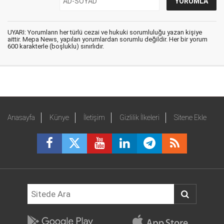
UYARI: Yorumların her türlü cezai ve hukuki sorumluluğu yazan kişiye
aittir. Mepa News, yapılan yorumlardan sorumlu değildir. Her bir yorum
600 karakterle (boşluklu) sınırlıdır.
Anasayfa
Künye
İletişim
Gizlilik İlkeleri
Sitene Ekle