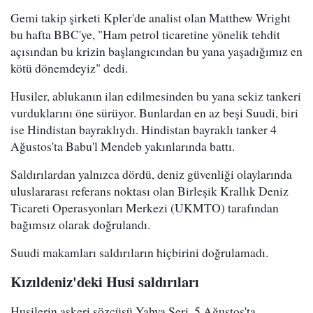
Gemi takip şirketi Kpler'de analist olan Matthew Wright
bu hafta BBC'ye, "Ham petrol ticaretine yönelik tehdit
açısından bu krizin başlangıcından bu yana yaşadığımız en
kötü dönemdeyiz" dedi.
Husiler, ablukanın ilan edilmesinden bu yana sekiz tankeri
vurduklarını öne sürüyor. Bunlardan en az beşi Suudi, biri
ise Hindistan bayraklıydı. Hindistan bayraklı tanker 4
Ağustos'ta Babu'l Mendeb yakınlarında battı.
Saldırılardan yalnızca dördü, deniz güvenliği olaylarında
uluslararası referans noktası olan Birleşik Krallık Deniz
Ticareti Operasyonları Merkezi (UKMTO) tarafından
bağımsız olarak doğrulandı.
Suudi makamları saldırıların hiçbirini doğrulamadı.
Kızıldeniz'deki Husi saldırıları
Husilerin askeri sözcüsü Yahya Seri, 5 Ağustos'ta