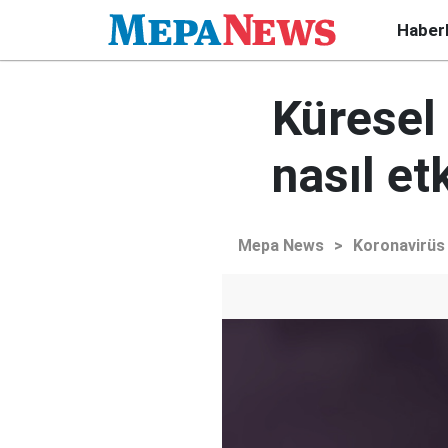
Haber
Küresel
nasıl et
Mepa News
>
Koronavirüs