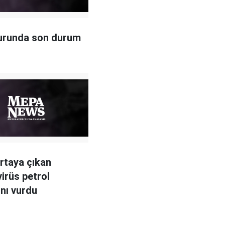
urunda son durum
ortaya çıkan
irüs petrol
ını vurdu