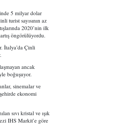
inde 5 milyar dolar
nli turist sayısının az
ışlarında 2020’nin ilk
 artış öngörülüyordu.
. İtalya’da Çinli
.
bulaşmayan ancak
yle boğuşuyor.
nlar, sinemalar ve
k şehirde ekonomi
an sıvı kristal ve ışık
kezi IHS Markit’e göre