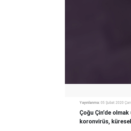
Yayınlanma:
05 Şubat 2020 Ça
Çoğu Çin’de olmak ü
koronvirüs, küresel