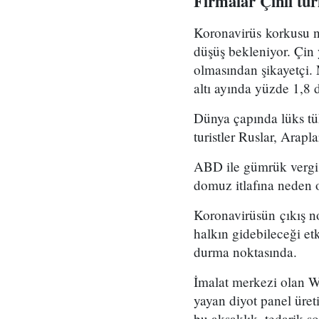
Firmalar Çinli tur
Koronavirüs korkusu ne
düşüş bekleniyor. Çin ye
olmasından şikayetçi. 
altı ayında yüzde 1,8 
Dünya çapında lüks tüke
turistler Ruslar, Arap
ABD ile gümrük vergis
domuz itlafına neden o
Koronavirüsün çıkış n
halkın gidebileceği et
durma noktasında.
İmalat merkezi olan Wu
yayan diyot panel üret
bu aksaklık, tedarik so