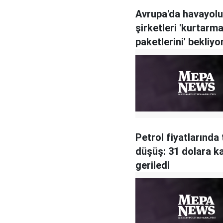
Avrupa'da havayolu
şirketleri 'kurtarm
paketlerini' bekliyo
Petrol fiyatlarında 
düşüş: 31 dolara k
geriledi