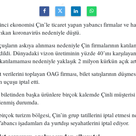
ci ekonomisi Çin’le ticaret yapan yabancı firmalar ve hav
 çıkan koronavirüs nedeniyle düştü.
çuşların askıya alınması nedeniyle Çin firmalarının katıl
edildi. Dünyadaki vizon üretiminin yüzde 40’ını karşılay
ın katılamaması nedeniyle yaklaşık 2 milyon kürkün açık art
verilerini toplayan OAG firması, bilet satışlarının düşmes
 uçuşu iptal etti.
iletinden başka ürünlere birçok kalemde Çinli müşterisi o
ilenmiş durumda.
irçok turizm bölgesi, Çin’in grup tatillerini iptal etmesi
abancı işadamları da yurtdışı seyahatlerini iptal ediyor.