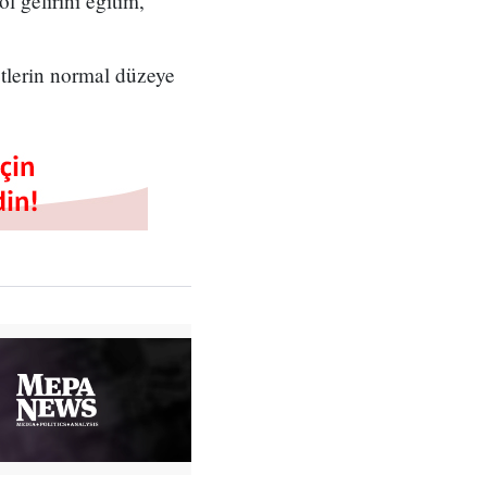
l gelirini eğitim,
etlerin normal düzeye