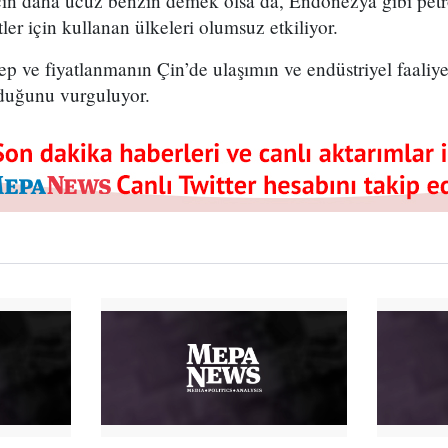
 için daha ucuz benzin demek olsa da, Endonezya gibi petro
ler için kullanan ülkeleri olumsuz etkiliyor.
ep ve fiyatlanmanın Çin’de ulaşımın ve endüstriyel faaliy
duğunu vurguluyor.