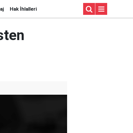
aj
Hak İhlalleri
sten