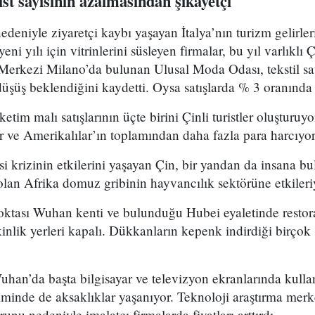
ist sayısının azalmasından şikayetçi
deniyle ziyaretçi kaybı yaşayan İtalya’nın turizm gelirler
ni yılı için vitrinlerini süsleyen firmalar, bu yıl varlıklı Çi
Merkezi Milano’da bulunan Ulusal Moda Odası, tekstil sat
düşüş beklendiğini kaydetti. Oysa satışlarda % 3 oranında
tim malı satışlarının üçte birini Çinli turistler oluşturuyor
lar ve Amerikalılar’ın toplamından daha fazla para harcıyor
i krizinin etkilerini yaşayan Çin, bir yandan da insana 
lan Afrika domuz gribinin hayvancılık sektörüne etkileri
oktası Wuhan kenti ve bulunduğu Hubei eyaletinde restora
kinlik yerleri kapalı. Dükkanların kepenk indirdiği birço
han’da başta bilgisayar ve televizyon ekranlarında kullanıl
iminde de aksaklıklar yaşanıyor. Teknoloji araştırma mer
runu nedeniyle imalatçı firmalarda fiyatları arttırdı.