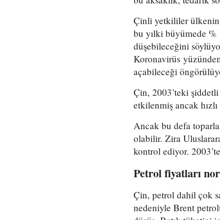
Çinli yetkililer ülken
bu yılki büyümede % 1
düşebileceğini söylüyo
Koronavirüs yüzünden
açabileceği öngörülüy
Çin, 2003’teki şiddet
etkilenmiş ancak hızlı 
Ancak bu defa toparla
olabilir. Zira Uluslar
kontrol ediyor. 2003’t
Petrol fiyatları n
Çin, petrol dahil çok
nedeniyle Brent petrolü