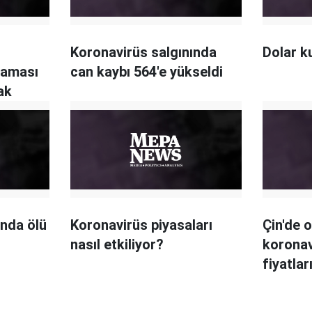
Koronavirüs salgınında
Dolar k
laması
can kaybı 564'e yükseldi
ak
ında ölü
Koronavirüs piyasaları
Çin'de 
nasıl etkiliyor?
koronav
fiyatlar