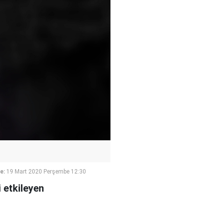
e:
19 Mart 2020 Perşembe 12:30
 etkileyen