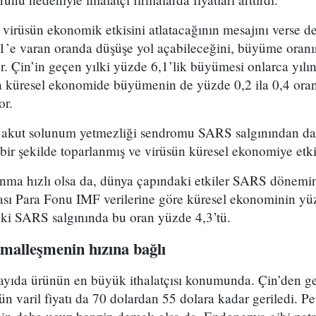
in virüsün ekonomik etkisini atlatacağının mesajını verse 
’e varan oranda düşüşe yol açabileceğini, büyüme oranı
r. Çin’in geçen yılki yüzde 6,1’lik büyümesi onlarca yıl
 küresel ekonomide büyümenin de yüzde 0,2 ila 0,4 oran
or.
li akut solunum yetmezliği sendromu SARS salgınından 
bir şekilde toparlanmış ve virüsün küresel ekonomiye etkis
nma hızlı olsa da, dünya çapındaki etkiler SARS dönemi
arası Para Fonu IMF verilerine göre küresel ekonominin y
eki SARS salgınında bu oran yüzde 4,3’tü.
ormalleşmenin hızına bağlı
 sayıda ürünün en büyük ithalatçısı konumunda. Çin’den g
n varil fiyatı da 70 dolardan 55 dolara kadar geriledi. Pet