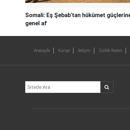
Somali: Eş Şebab'tan hükümet güçlerin
genel af
Anasayfa
Künye
İletişim
Gizlilik İlkeleri