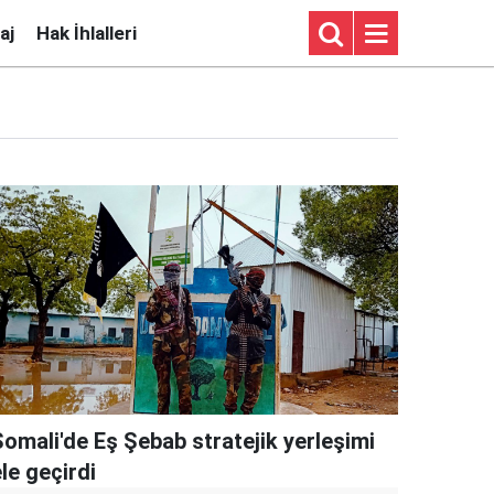
aj
Hak İhlalleri
Somali'de Eş Şebab stratejik yerleşimi
le geçirdi