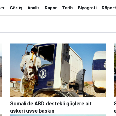
ler
Görüş
Analiz
Rapor
Tarih
Biyografi
Röport
Somali'de ABD destekli güçlere ait
askeri üsse baskın
e