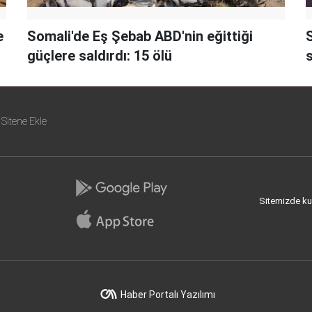
e
Somali'de Eş Şebab ABD'nin eğittiği
güçlere saldırdı: 15 ölü
s
Sitene Ekle
Sitemizde kull
Haber Portalı Yazılımı