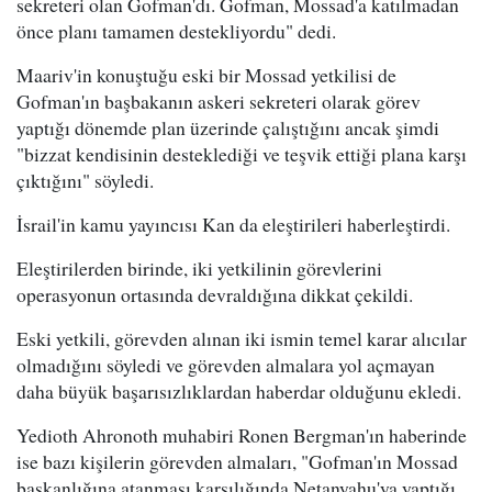
sekreteri olan Gofman'dı. Gofman, Mossad'a katılmadan
önce planı tamamen destekliyordu" dedi.
Maariv'in konuştuğu eski bir Mossad yetkilisi de
Gofman'ın başbakanın askeri sekreteri olarak görev
yaptığı dönemde plan üzerinde çalıştığını ancak şimdi
"bizzat kendisinin desteklediği ve teşvik ettiği plana karşı
çıktığını" söyledi.
İsrail'in kamu yayıncısı Kan da eleştirileri haberleştirdi.
Eleştirilerden birinde, iki yetkilinin görevlerini
operasyonun ortasında devraldığına dikkat çekildi.
Eski yetkili, görevden alınan iki ismin temel karar alıcılar
olmadığını söyledi ve görevden almalara yol açmayan
daha büyük başarısızlıklardan haberdar olduğunu ekledi.
Yedioth Ahronoth muhabiri Ronen Bergman'ın haberinde
ise bazı kişilerin görevden almaları, "Gofman'ın Mossad
başkanlığına atanması karşılığında Netanyahu'ya yaptığı