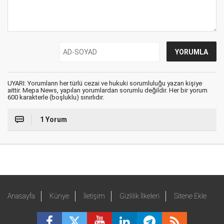
UYARI: Yorumların her türlü cezai ve hukuki sorumluluğu yazan kişiye
aittir. Mepa News, yapılan yorumlardan sorumlu değildir. Her bir yorum
600 karakterle (boşluklu) sınırlıdır.
1 Yorum
Anasayfa
Künye
İletişim
Gizlilik İlkeleri
Sitene Ekle