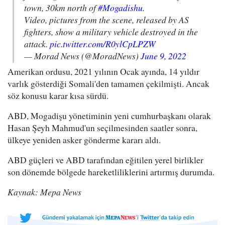
town, 30km north of
#Mogadishu
.
Video, pictures from the scene, released by AS
fighters, show a military vehicle destroyed in the
attack.
pic.twitter.com/R0ylCpLPZW
— Morad News (@MoradNews)
June 9, 2022
Amerikan ordusu, 2021 yılının Ocak ayında, 14 yıldır
varlık gösterdiği Somali'den tamamen çekilmişti. Ancak
söz konusu karar kısa sürdü.
ABD, Mogadişu yönetiminin yeni cumhurbaşkanı olarak
Hasan Şeyh Mahmud'un seçilmesinden saatler sonra,
ülkeye yeniden asker gönderme kararı aldı.
ABD güçleri ve ABD tarafından eğitilen yerel birlikler
son dönemde bölgede hareketliliklerini artırmış durumda.
Kaynak: Mepa News