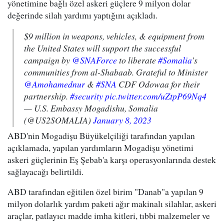
yönetimine bağlı özel askeri güçlere 9 milyon dolar
değerinde silah yardımı yaptığını açıkladı.
$9 million in weapons, vehicles, & equipment from
the United States will support the successful
campaign by
@SNAForce
to liberate
#Somalia
’s
communities from al-Shabaab. Grateful to Minister
@Amohamednur
&
#SNA
CDF Odowaa for their
partnership.
#security
pic.twitter.com/uZtpP69Nq4
— U.S. Embassy Mogadishu, Somalia
(@US2SOMALIA)
January 8, 2023
ABD'nin Mogadişu Büyükelçiliği tarafından yapılan
açıklamada, yapılan yardımların Mogadişu yönetimi
askeri güçlerinin Eş Şebab'a karşı operasyonlarında destek
sağlayacağı belirtildi.
ABD tarafından eğitilen özel birim "Danab"a yapılan 9
milyon dolarlık yardım paketi ağır makinalı silahlar, askeri
araçlar, patlayıcı madde imha kitleri, tıbbi malzemeler ve