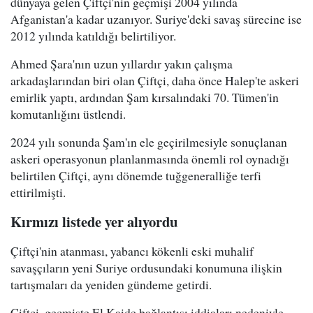
dünyaya gelen Çiftçi'nin geçmişi 2004 yılında
Afganistan'a kadar uzanıyor. Suriye'deki savaş sürecine ise
2012 yılında katıldığı belirtiliyor.
Ahmed Şara'nın uzun yıllardır yakın çalışma
arkadaşlarından biri olan Çiftçi, daha önce Halep'te askeri
emirlik yaptı, ardından Şam kırsalındaki 70. Tümen'in
komutanlığını üstlendi.
2024 yılı sonunda Şam'ın ele geçirilmesiyle sonuçlanan
askeri operasyonun planlanmasında önemli rol oynadığı
belirtilen Çiftçi, aynı dönemde tuğgeneralliğe terfi
ettirilmişti.
Kırmızı listede yer alıyordu
Çiftçi'nin atanması, yabancı kökenli eski muhalif
savaşçıların yeni Suriye ordusundaki konumuna ilişkin
tartışmaları da yeniden gündeme getirdi.
Çiftçi, geçmişte El Kaide bağlantısı iddiaları nedeniyle