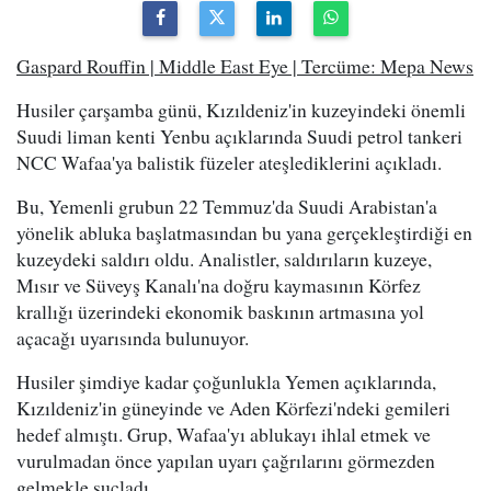
Gaspard Rouffin | Middle East Eye | Tercüme: Mepa News
Husiler çarşamba günü, Kızıldeniz'in kuzeyindeki önemli
Suudi liman kenti Yenbu açıklarında Suudi petrol tankeri
NCC Wafaa'ya balistik füzeler ateşlediklerini açıkladı.
Bu, Yemenli grubun 22 Temmuz'da Suudi Arabistan'a
yönelik abluka başlatmasından bu yana gerçekleştirdiği en
kuzeydeki saldırı oldu. Analistler, saldırıların kuzeye,
Mısır ve Süveyş Kanalı'na doğru kaymasının Körfez
krallığı üzerindeki ekonomik baskının artmasına yol
açacağı uyarısında bulunuyor.
Husiler şimdiye kadar çoğunlukla Yemen açıklarında,
Kızıldeniz'in güneyinde ve Aden Körfezi'ndeki gemileri
hedef almıştı. Grup, Wafaa'yı ablukayı ihlal etmek ve
vurulmadan önce yapılan uyarı çağrılarını görmezden
gelmekle suçladı.