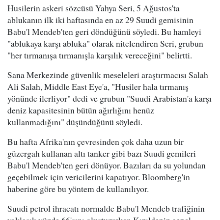
Husilerin askeri sözcüsü Yahya Seri, 5 Ağustos'ta
ablukanın ilk iki haftasında en az 29 Suudi gemisinin
Babu'l Mendeb'ten geri döndüğünü söyledi. Bu hamleyi
"ablukaya karşı abluka" olarak nitelendiren Seri, grubun
"her tırmanışa tırmanışla karşılık vereceğini" belirtti.
Sana Merkezinde güvenlik meseleleri araştırmacısı Salah
Ali Salah, Middle East Eye'a, "Husiler hala tırmanış
yönünde ilerliyor" dedi ve grubun "Suudi Arabistan'a karşı
deniz kapasitesinin bütün ağırlığını henüz
kullanmadığını" düşündüğünü söyledi.
Bu hafta Afrika'nın çevresinden çok daha uzun bir
güzergah kullanan altı tanker gibi bazı Suudi gemileri
Babu'l Mendeb'ten geri dönüyor. Bazıları da su yolundan
geçebilmek için vericilerini kapatıyor. Bloomberg'in
haberine göre bu yöntem de kullanılıyor.
Suudi petrol ihracatı normalde Babu'l Mendeb trafiğinin
yaklaşık yüzde 66'sını oluştururken Kızıldeniz genel