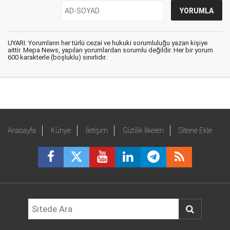
UYARI: Yorumların her türlü cezai ve hukuki sorumluluğu yazan kişiye
aittir. Mepa News, yapılan yorumlardan sorumlu değildir. Her bir yorum
600 karakterle (boşluklu) sınırlıdır.
Anasayfa
Künye
İletişim
Gizlilik İlkeleri
Sitene Ekle