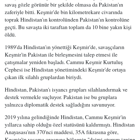
savaş gözle görünür bir şekilde olmasa da Pakistan'ın
zaferiyle bitti. Keşmir'de bin kilometrekare civarında
toprak Hindistan'ın kontrolünden Pakistan'ın kontrolüne
geçti. Bu savaşta iki taraftan toplam da 10 bine yakın kişi
öldü.
1989'da Hindistan'ın yönettiği Keşmir'de, savaşçıların
Keşmir'in Pakistan ile birleşmesini talep etmesi ile
çatışmalar yeniden başladı. Cammu Keşmir Kurtuluş
Cephesi ise Hindistan yönetimindeki Keşmir'de ortaya
çıkan ilk silahlı gruplardan biriydi.
Hindistan, Pakistan'ı isyancı grupları silahlandırmak ve
destek vermekle suçluyor. Pakistan ise bu gruplara
yalnızca diplomatik destek sağladığını savunuyor.
2019 yılına gelindiğinde Hindistan, Cammu Keşmir'in
yıllarca sahip olduğu özel statüsünü kaldırmıştı. Hindistan
Anayasası'nın 370'nci maddesi, 35A fıkrasına göre,
Keşmir'in yasama organına bölgenin "daimi oturum iznine