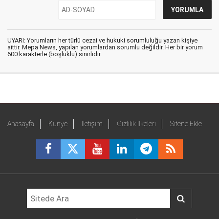
UYARI: Yorumların her türlü cezai ve hukuki sorumluluğu yazan kişiye
aittir. Mepa News, yapılan yorumlardan sorumlu değildir. Her bir yorum
600 karakterle (boşluklu) sınırlıdır.
Anasayfa
Künye
İletişim
Gizlilik İlkeleri
Sitene Ekle