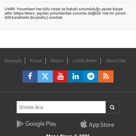
UYARI: Yorumların her türlü cezai ve hukuki sorumluluğu yazan kişiye
aittir. Mepa News, yapılan yorumlardan sorumlu değildir. Her bir yorum
600 karakterle (boşluklu) sınırlıdır.
Anasayfa
Künye
İletişim
Gizlilik İlkeleri
Sitene Ekle