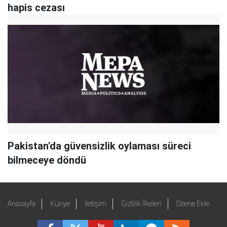
hapis cezası
Pakistan'da güvensizlik oylaması süreci
bilmeceye döndü
Anasayfa
Künye
İletişim
Gizlilik İlkeleri
Sitene Ekle