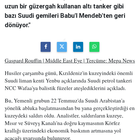
uzun bir güzergah kullanan altı tanker gibi
bazı Suudi gemileri Babu'l Mendeb'ten geri
dönüyor."
Gaspard Rouffin | Middle East Eye | Tercüme: Mepa News
Husiler çarşamba günü, Kızıldeniz'in kuzeyindeki önemli
Suudi liman kenti Yenbu açıklarında Suudi petrol tankeri
NCC Wafaa'ya balistik füzeler ateşlediklerini açıkladı.
Bu, Yemenli grubun 22 Temmuz'da Suudi Arabistan'a
yönelik abluka başlatmasından bu yana gerçekleştirdiği en
kuzeydeki saldırı oldu. Analistler, saldırıların kuzeye,
Mısır ve Süveyş Kanalı'na doğru kaymasının Körfez
krallığı üzerindeki ekonomik baskının artmasına yol
açacağı uyarısında bulunuyor.