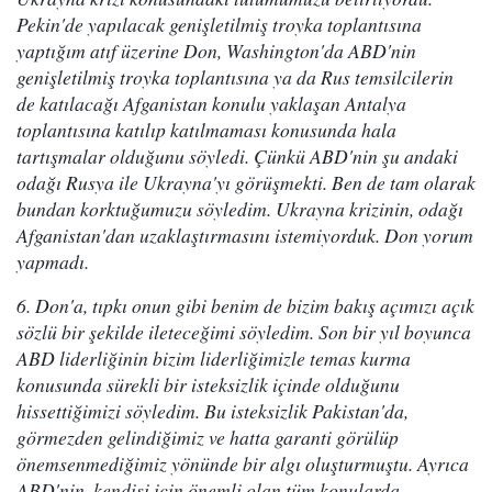
Pekin'de yapılacak genişletilmiş troyka toplantısına
yaptığım atıf üzerine Don, Washington'da ABD'nin
genişletilmiş troyka toplantısına ya da Rus temsilcilerin
de katılacağı Afganistan konulu yaklaşan Antalya
toplantısına katılıp katılmaması konusunda hala
tartışmalar olduğunu söyledi. Çünkü ABD'nin şu andaki
odağı Rusya ile Ukrayna'yı görüşmekti. Ben de tam olarak
bundan korktuğumuzu söyledim. Ukrayna krizinin, odağı
Afganistan'dan uzaklaştırmasını istemiyorduk. Don yorum
yapmadı.
6. Don'a, tıpkı onun gibi benim de bizim bakış açımızı açık
sözlü bir şekilde ileteceğimi söyledim. Son bir yıl boyunca
ABD liderliğinin bizim liderliğimizle temas kurma
konusunda sürekli bir isteksizlik içinde olduğunu
hissettiğimizi söyledim. Bu isteksizlik Pakistan'da,
görmezden gelindiğimiz ve hatta garanti görülüp
önemsenmediğimiz yönünde bir algı oluşturmuştu. Ayrıca
ABD'nin, kendisi için önemli olan tüm konularda