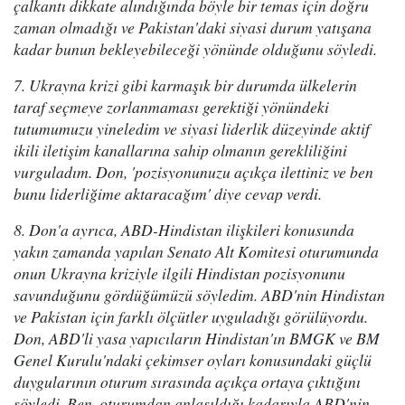
çalkantı dikkate alındığında böyle bir temas için doğru
zaman olmadığı ve Pakistan'daki siyasi durum yatışana
kadar bunun bekleyebileceği yönünde olduğunu söyledi.
7. Ukrayna krizi gibi karmaşık bir durumda ülkelerin
taraf seçmeye zorlanmaması gerektiği yönündeki
tutumumuzu yineledim ve siyasi liderlik düzeyinde aktif
ikili iletişim kanallarına sahip olmanın gerekliliğini
vurguladım. Don, 'pozisyonunuzu açıkça ilettiniz ve ben
bunu liderliğime aktaracağım' diye cevap verdi.
8. Don'a ayrıca, ABD-Hindistan ilişkileri konusunda
yakın zamanda yapılan Senato Alt Komitesi oturumunda
onun Ukrayna kriziyle ilgili Hindistan pozisyonunu
savunduğunu gördüğümüzü söyledim. ABD'nin Hindistan
ve Pakistan için farklı ölçütler uyguladığı görülüyordu.
Don, ABD'li yasa yapıcıların Hindistan'ın BMGK ve BM
Genel Kurulu'ndaki çekimser oyları konusundaki güçlü
duygularının oturum sırasında açıkça ortaya çıktığını
söyledi. Ben, oturumdan anlaşıldığı kadarıyla ABD'nin