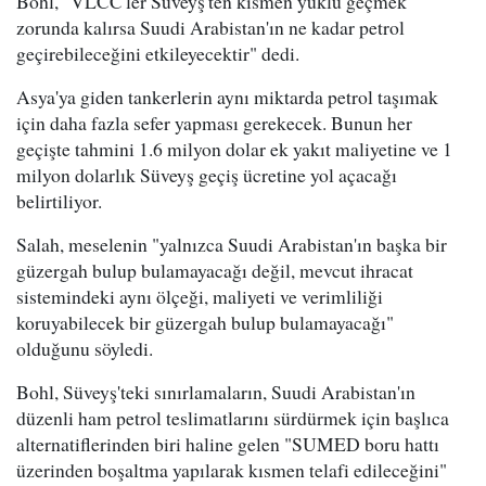
Bohl, "VLCC'ler Süveyş'ten kısmen yüklü geçmek
zorunda kalırsa Suudi Arabistan'ın ne kadar petrol
geçirebileceğini etkileyecektir" dedi.
Asya'ya giden tankerlerin aynı miktarda petrol taşımak
için daha fazla sefer yapması gerekecek. Bunun her
geçişte tahmini 1.6 milyon dolar ek yakıt maliyetine ve 1
milyon dolarlık Süveyş geçiş ücretine yol açacağı
belirtiliyor.
Salah, meselenin "yalnızca Suudi Arabistan'ın başka bir
güzergah bulup bulamayacağı değil, mevcut ihracat
sistemindeki aynı ölçeği, maliyeti ve verimliliği
koruyabilecek bir güzergah bulup bulamayacağı"
olduğunu söyledi.
Bohl, Süveyş'teki sınırlamaların, Suudi Arabistan'ın
düzenli ham petrol teslimatlarını sürdürmek için başlıca
alternatiflerinden biri haline gelen "SUMED boru hattı
üzerinden boşaltma yapılarak kısmen telafi edileceğini"