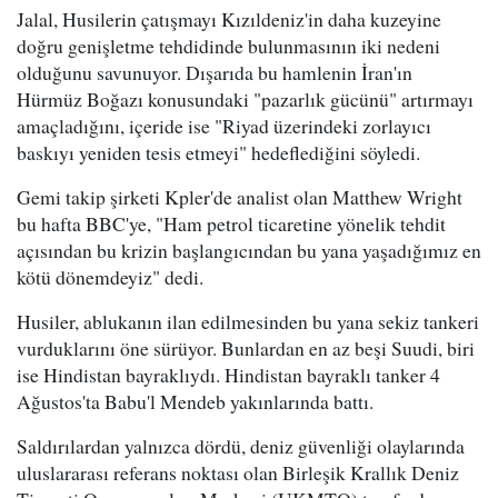
Jalal, Husilerin çatışmayı Kızıldeniz'in daha kuzeyine
doğru genişletme tehdidinde bulunmasının iki nedeni
olduğunu savunuyor. Dışarıda bu hamlenin İran'ın
Hürmüz Boğazı konusundaki "pazarlık gücünü" artırmayı
amaçladığını, içeride ise "Riyad üzerindeki zorlayıcı
baskıyı yeniden tesis etmeyi" hedeflediğini söyledi.
Gemi takip şirketi Kpler'de analist olan Matthew Wright
bu hafta BBC'ye, "Ham petrol ticaretine yönelik tehdit
açısından bu krizin başlangıcından bu yana yaşadığımız en
kötü dönemdeyiz" dedi.
Husiler, ablukanın ilan edilmesinden bu yana sekiz tankeri
vurduklarını öne sürüyor. Bunlardan en az beşi Suudi, biri
ise Hindistan bayraklıydı. Hindistan bayraklı tanker 4
Ağustos'ta Babu'l Mendeb yakınlarında battı.
Saldırılardan yalnızca dördü, deniz güvenliği olaylarında
uluslararası referans noktası olan Birleşik Krallık Deniz