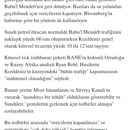
Babu'l Mendeb'ten geri dönüyor. Bazıları da su yolundan
geçebilmek için vericilerini kapatıyor. Bloomberg'in
haberine göre bu yöntem de kullanılıyor.
Suudi petrol ihracatı normalde Babu'l Mendeb trafiğinin
yaklaşık yüzde 66'sını oluştururken Kızıldeniz genel
olarak küresel ticaretin yüzde 10 ila 12'sini taşıyor.
Küresel risk istihbaratı şirketi RANE'in kıdemli Ortadoğu
ve Kuzey Afrika analisti Ryan Bohl, Husilerin
Kızıldeniz'in kuzeyindeki "bütün trafiği" kapatmasının
"muhtemel olmadığını" söyledi.
Bunun yerine Mısır limanlarını ve Süveyş Kanalı'nı
vurarak "inandırıcı bir tehdit" olduklarını gösterebilir ve
Suudileri "gemilerini gizlemek için tedbirler almaya"
zorlayabilirler.
Bu tedbirler arasında "vericilerin kapatılması" ve
mürettebata "çok daha yüksek" ücretler ödenmesi