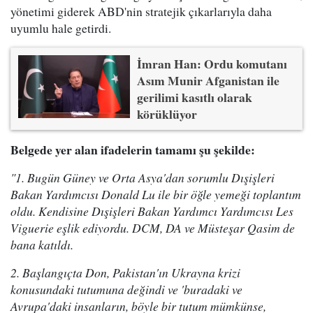
yönetimi giderek ABD'nin stratejik çıkarlarıyla daha
uyumlu hale getirdi.
İmran Han: Ordu komutanı
Asım Munir Afganistan ile
gerilimi kasıtlı olarak
körüklüyor
Belgede yer alan ifadelerin tamamı şu şekilde:
"1. Bugün Güney ve Orta Asya'dan sorumlu Dışişleri
Bakan Yardımcısı Donald Lu ile bir öğle yemeği toplantım
oldu. Kendisine Dışişleri Bakan Yardımcı Yardımcısı Les
Viguerie eşlik ediyordu. DCM, DA ve Müsteşar Qasim de
bana katıldı.
2. Başlangıçta Don, Pakistan'ın Ukrayna krizi
konusundaki tutumuna değindi ve 'buradaki ve
Avrupa'daki insanların, böyle bir tutum mümkünse,