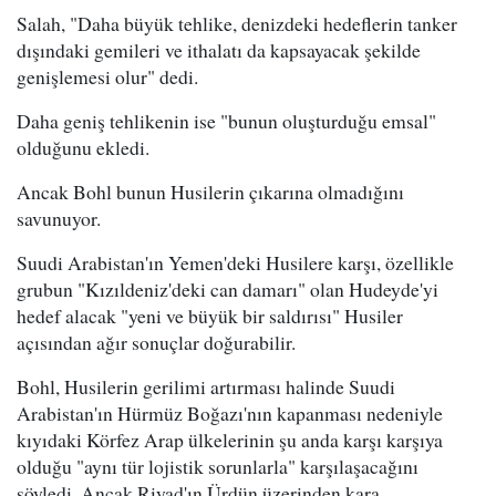
Salah, "Daha büyük tehlike, denizdeki hedeflerin tanker
dışındaki gemileri ve ithalatı da kapsayacak şekilde
genişlemesi olur" dedi.
Daha geniş tehlikenin ise "bunun oluşturduğu emsal"
olduğunu ekledi.
Ancak Bohl bunun Husilerin çıkarına olmadığını
savunuyor.
Suudi Arabistan'ın Yemen'deki Husilere karşı, özellikle
grubun "Kızıldeniz'deki can damarı" olan Hudeyde'yi
hedef alacak "yeni ve büyük bir saldırısı" Husiler
açısından ağır sonuçlar doğurabilir.
Bohl, Husilerin gerilimi artırması halinde Suudi
Arabistan'ın Hürmüz Boğazı'nın kapanması nedeniyle
kıyıdaki Körfez Arap ülkelerinin şu anda karşı karşıya
olduğu "aynı tür lojistik sorunlarla" karşılaşacağını
söyledi. Ancak Riyad'ın Ürdün üzerinden kara