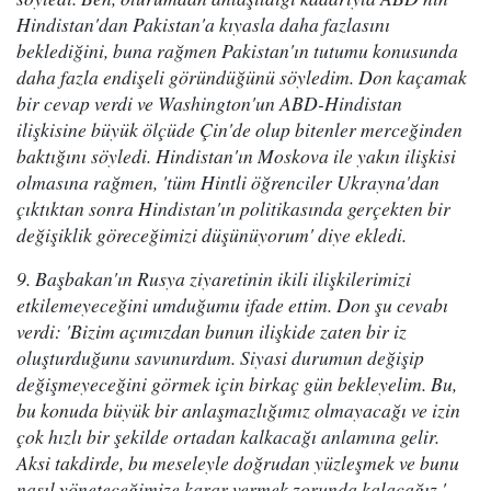
Hindistan'dan Pakistan'a kıyasla daha fazlasını
beklediğini, buna rağmen Pakistan'ın tutumu konusunda
daha fazla endişeli göründüğünü söyledim. Don kaçamak
bir cevap verdi ve Washington'un ABD-Hindistan
ilişkisine büyük ölçüde Çin'de olup bitenler merceğinden
baktığını söyledi. Hindistan'ın Moskova ile yakın ilişkisi
olmasına rağmen, 'tüm Hintli öğrenciler Ukrayna'dan
çıktıktan sonra Hindistan'ın politikasında gerçekten bir
değişiklik göreceğimizi düşünüyorum' diye ekledi.
9. Başbakan'ın Rusya ziyaretinin ikili ilişkilerimizi
etkilemeyeceğini umduğumu ifade ettim. Don şu cevabı
verdi: 'Bizim açımızdan bunun ilişkide zaten bir iz
oluşturduğunu savunurdum. Siyasi durumun değişip
değişmeyeceğini görmek için birkaç gün bekleyelim. Bu,
bu konuda büyük bir anlaşmazlığımız olmayacağı ve izin
çok hızlı bir şekilde ortadan kalkacağı anlamına gelir.
Aksi takdirde, bu meseleyle doğrudan yüzleşmek ve bunu
nasıl yöneteceğimize karar vermek zorunda kalacağız.'