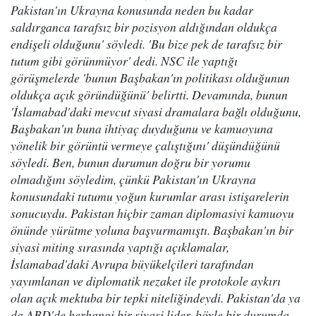
Pakistan'ın Ukrayna konusunda neden bu kadar
saldırganca tarafsız bir pozisyon aldığından oldukça
endişeli olduğunu' söyledi. 'Bu bize pek de tarafsız bir
tutum gibi görünmüyor' dedi. NSC ile yaptığı
görüşmelerde 'bunun Başbakan'ın politikası olduğunun
oldukça açık göründüğünü' belirtti. Devamında, bunun
'İslamabad'daki mevcut siyasi dramalara bağlı olduğunu,
Başbakan'ın buna ihtiyaç duyduğunu ve kamuoyuna
yönelik bir görüntü vermeye çalıştığını' düşündüğünü
söyledi. Ben, bunun durumun doğru bir yorumu
olmadığını söyledim, çünkü Pakistan'ın Ukrayna
konusundaki tutumu yoğun kurumlar arası istişarelerin
sonucuydu. Pakistan hiçbir zaman diplomasiyi kamuoyu
önünde yürütme yoluna başvurmamıştı. Başbakan'ın bir
siyasi miting sırasında yaptığı açıklamalar,
İslamabad'daki Avrupa büyükelçileri tarafından
yayımlanan ve diplomatik nezaket ile protokole aykırı
olan açık mektuba bir tepki niteliğindeydi. Pakistan'da ya
da ABD'de herhangi bir siyasi lider, böyle bir durumda