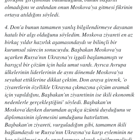
olmadığını ve ardından onun Moskova'ya gitmesi fikrinin
ortaya atıldığını söyledi.
4. Don'a bunun tamamen yanlış bilgilendirmeye dayanan
hatalı bir algı olduğunu söyledim. Moskova ziyareti en az
birkaç yıldır hazırlık aşamasındaydı ve bilinçli bir
kurumsal sürecin sonucuydu. Başbakan Moskova'ya
uçarken Rusya'nın Ukrayna'yı işgali başlamamıştı ve
barışçıl bir çözüm için hala umut vardı. Ayrıca Avrupa
ülkelerinin liderlerinin de aynı dönemde Moskova'ya
seyahat ettiklerine dikkat çektim. Don araya girerek, 'o
ziyaretlerin özellikle Ukrayna çıkmazına çözüm aramak
için yapıldığını, Başbakan'ın ziyaretinin ise ikili ekonomik
nedenlerle gerçekleştiğini' söyledi. Başbakan'ın
Moskova'dayken durumdan açıkça üzüntü duyduğunu ve
diplomasinin işlemesini umduğunu hatırlattım.
Başbakan'ın ziyareti, vurguladığım gibi, tamamen ikili
bağlamdaydı ve Rusya'nın Ukrayna'ya karşı eyleminin ne
hoş görülmesi ne de onaylanması olarak görülmemeliydi.