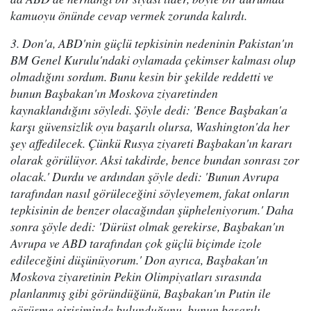
kamuoyu önünde cevap vermek zorunda kalırdı.
3. Don'a, ABD'nin güçlü tepkisinin nedeninin Pakistan'ın
BM Genel Kurulu'ndaki oylamada çekimser kalması olup
olmadığını sordum. Bunu kesin bir şekilde reddetti ve
bunun Başbakan'ın Moskova ziyaretinden
kaynaklandığını söyledi. Şöyle dedi: 'Bence Başbakan'a
karşı güvensizlik oyu başarılı olursa, Washington'da her
şey affedilecek. Çünkü Rusya ziyareti Başbakan'ın kararı
olarak görülüyor. Aksi takdirde, bence bundan sonrası zor
olacak.' Durdu ve ardından şöyle dedi: 'Bunun Avrupa
tarafından nasıl görüleceğini söyleyemem, fakat onların
tepkisinin de benzer olacağından şüpheleniyorum.' Daha
sonra şöyle dedi: 'Dürüst olmak gerekirse, Başbakan'ın
Avrupa ve ABD tarafından çok güçlü biçimde izole
edileceğini düşünüyorum.' Don ayrıca, Başbakan'ın
Moskova ziyaretinin Pekin Olimpiyatları sırasında
planlanmış gibi göründüğünü, Başbakan'ın Putin ile
görüşme girişiminde bulunduğunu, bunun başarılı