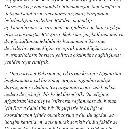
Ukrayna krizi konusundaki tutumumuzun, tüm taraflarla
iletişim kanallarını açık tutma arzumuz tarafından
belirlendiğini söyledim. BM'deki müteakip
açıklamalarımız ve sözcümüzün ifadeleri de bunu açıkça
ortaya koymuştu; BM Şartı ilkelerine, güç kullanmama ya
da güç kullanma tehdidinde bulunmama ilkesine,
devletlerin egemenliğine ve toprak bütünlüğüne, ayrıca
uyuşmazlıkların barışçıl yollarla çözümüne bağlılığımızı
yeniden teyit etmiştik.
5. Don'a ayrıca Pakistan'ın, Ukrayna krizinin Afganistan
bağlamında nasıl bir sonuç doğuracağından endişe
duyduğunu söyledim. Bu çatışmanın uzun vadeli etkisi
nedeniyle çok ağır bir bedel ödemiştik. Önceliğimiz
Afganistan'da barış ve istikrarın sağlanmasıydı, bunun
için Rusya dahil tüm büyük güçlerle iş birliği ve
koordinasyon içinde olmak zorunluydu. Bu açıdan da
iletişim kanallarını açık tutmak gerekliydi. Bu faktör de
Ukrayna krizi konusundaki tutumumuzu belirliyordu.