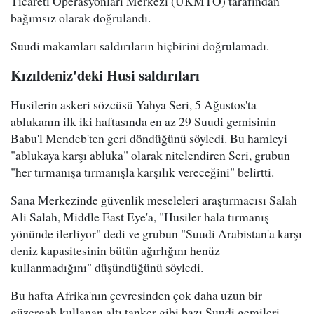
Ticareti Operasyonları Merkezi (UKMTO) tarafından
bağımsız olarak doğrulandı.
Suudi makamları saldırıların hiçbirini doğrulamadı.
Kızıldeniz'deki Husi saldırıları
Husilerin askeri sözcüsü Yahya Seri, 5 Ağustos'ta
ablukanın ilk iki haftasında en az 29 Suudi gemisinin
Babu'l Mendeb'ten geri döndüğünü söyledi. Bu hamleyi
"ablukaya karşı abluka" olarak nitelendiren Seri, grubun
"her tırmanışa tırmanışla karşılık vereceğini" belirtti.
Sana Merkezinde güvenlik meseleleri araştırmacısı Salah
Ali Salah, Middle East Eye'a, "Husiler hala tırmanış
yönünde ilerliyor" dedi ve grubun "Suudi Arabistan'a karşı
deniz kapasitesinin bütün ağırlığını henüz
kullanmadığını" düşündüğünü söyledi.
Bu hafta Afrika'nın çevresinden çok daha uzun bir
güzergah kullanan altı tanker gibi bazı Suudi gemileri