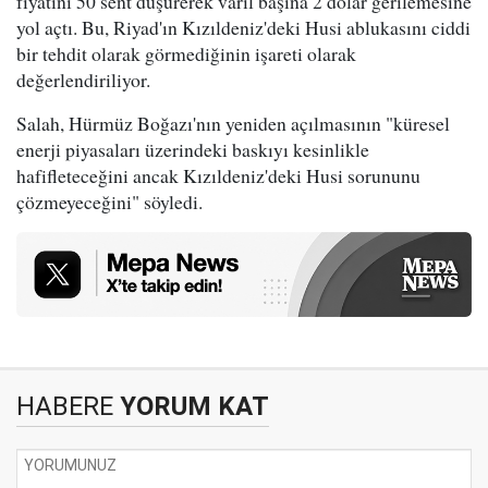
fiyatını 50 sent düşürerek varil başına 2 dolar gerilemesine
yol açtı. Bu, Riyad'ın Kızıldeniz'deki Husi ablukasını ciddi
bir tehdit olarak görmediğinin işareti olarak
değerlendiriliyor.
Salah, Hürmüz Boğazı'nın yeniden açılmasının "küresel
enerji piyasaları üzerindeki baskıyı kesinlikle
hafifleteceğini ancak Kızıldeniz'deki Husi sorununu
çözmeyeceğini" söyledi.
HABERE
YORUM KAT