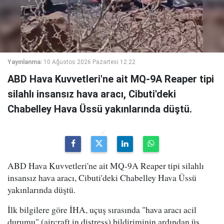
Yayınlanma:
10 Ağustos 2026 Pazartesi 12:22
ABD Hava Kuvvetleri'ne ait MQ-9A Reaper tipi
silahlı insansız hava aracı, Cibuti'deki
Chabelley Hava Üssü yakınlarında düştü.
ABD Hava Kuvvetleri'ne ait MQ-9A Reaper tipi silahlı
insansız hava aracı, Cibuti'deki Chabelley Hava Üssü
yakınlarında düştü.
İlk bilgilere göre İHA, uçuş sırasında "hava aracı acil
durumu" (aircraft in distress) bildiriminin ardından üs