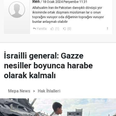
Ren
/ 18 Ocak 2024 Perşembe 11:31
Allahualim İran ile Pakistan danışıklı dövüşü yor
ikisininde ortak düşmanı müslüman lar o onun
toprağını vuruyor oda diğerinin toprağını vuruyor
bunlar anlaşmalı olabilir
Yanıtla
(1)
(0)
İsrailli general: Gazze
nesiller boyunca harabe
olarak kalmalı
Mepa News
>
Hak İhlalleri