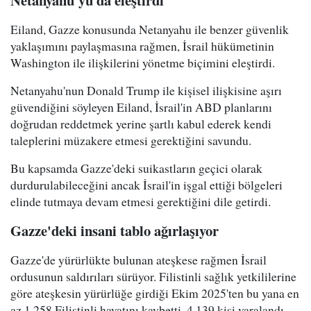
Eiland, Gazze konusunda Netanyahu ile benzer güvenlik
yaklaşımını paylaşmasına rağmen, İsrail hükümetinin
Washington ile ilişkilerini yönetme biçimini eleştirdi.
Netanyahu'nun Donald Trump ile kişisel ilişkisine aşırı
güvendiğini söyleyen Eiland, İsrail'in ABD planlarını
doğrudan reddetmek yerine şartlı kabul ederek kendi
taleplerini müzakere etmesi gerektiğini savundu.
Bu kapsamda Gazze'deki suikastların geçici olarak
durdurulabileceğini ancak İsrail'in işgal ettiği bölgeleri
elinde tutmaya devam etmesi gerektiğini dile getirdi.
Gazze'deki insani tablo ağırlaşıyor
Gazze'de yürürlükte bulunan ateşkese rağmen İsrail
ordusunun saldırıları sürüyor. Filistinli sağlık yetkililerine
göre ateşkesin yürürlüğe girdiği Ekim 2025'ten bu yana en
az 1.258 Filistinli hayatını kaybetti, 4.139 kişi yaralandı.