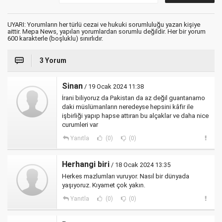
UYARI: Yorumların her türlü cezai ve hukuki sorumluluğu yazan kişiye
aittir. Mepa News, yapılan yorumlardan sorumlu değildir. Her bir yorum
600 karakterle (boşluklu) sınırlıdır.
3 Yorum
Sinan
/ 19 Ocak 2024 11:38
İrani biliyoruz da Pakistan da az değil guantanamo
daki müslümanların neredeyse hepsini kâfir ile
işbirliği yapıp hapse attıran bu alçaklar ve daha nice
curumleri var
Yanıtla
(0)
(0)
Herhangi biri
/ 18 Ocak 2024 13:35
Herkes mazlumları vuruyor. Nasıl bir dünyada
yaşıyoruz. Kıyamet çok yakın.
Yanıtla
(0)
(0)