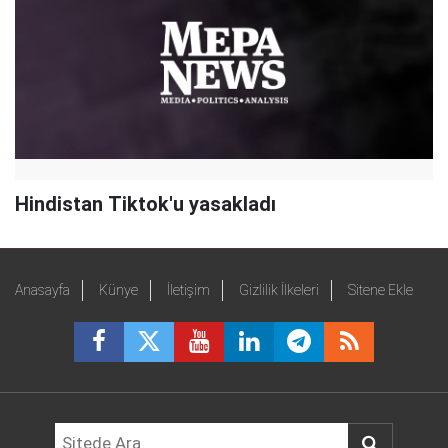
Hindistan Tiktok'u yasakladı
Anasayfa
Künye
İletişim
Gizlilik İlkeleri
Sitene Ekle